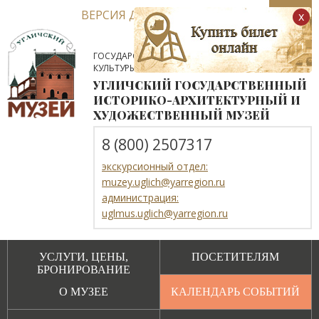
ВЕРСИЯ ДЛЯ СЛАБОВИДЯЩИХ
x
ГОСУДАРСТВЕННОЕ АВТОНОМНОЕ УЧРЕЖДЕНИЕ
КУЛЬТУРЫ ЯРОСЛАВСКОЙ ОБЛАСТИ
УГЛИЧСКИЙ ГОСУДАРСТВЕННЫЙ
ИСТОРИКО-АРХИТЕКТУРНЫЙ И
ХУДОЖЕСТВЕННЫЙ МУЗЕЙ
8 (800) 2507317
экскурсионный отдел:
muzey.uglich@yarregion.ru
администрация:
uglmus.uglich@yarregion.ru
УСЛУГИ, ЦЕНЫ,
ПОСЕТИТЕЛЯМ
БРОНИРОВАНИЕ
О МУЗЕЕ
КАЛЕНДАРЬ СОБЫТИЙ