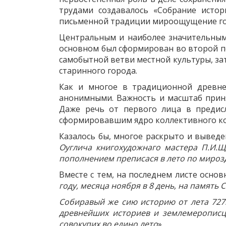
трудами создавалось «Собрание истор
письменной традиции мироощущение гор
Центральным и наиболее значительным 
основном был сформирован во второй по
самобытной ветви местной культуры, за
старинного города.
Как и многое в традиционной древне
анонимными. Важность и масштаб приня
Даже речь от первого лица в предис
сформировавшим ядро коллективного ком
Казалось бы, многое раскрыто и выведен
Оуглича книгохудожнаго мастера П.И.Щ
пополнением преписася в лето по мирозд
Вместе с тем, на последнем листе осно
году, месяца ноября в 8 день, на память
Собиравый же сию историю от лета 7275 
древнейших историев и землемерописцо
совокупих во едино лето
».