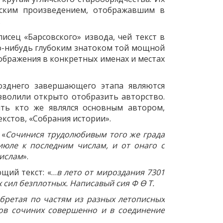
овским произведением, отображавшим в
.
сец «Барсовского» извода, чей текст в
ко-нибудь глубоким знатоком той мощной
ображения в конкретных именах и местах
озднего завершающего этапа являются
зволили открыто отобразить авторство.
ть кто же являлся основным автором,
кстов, «Собрания истории».
 «
Сочинися трудолюбивым того же града
июле к последним числам, и от онаго с
числам
».
щий текст: «…
в лето от мироздания 7301
х сил безплотных. Написавый сия Ф Ѳ Т.
 обретая по частям из разных летописных
ков сочиних совершенно и в соединение