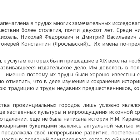
апечатлена в трудах многих замечательных исследоват
шествии более столетия, почти двухсот лет. Среди 
Киссель, Николай Фёдорович и Дмитрий Васильевич 
оиерей Константин (Ярославский)… Их имена по-пре
и, к услугам которых были пришедшие в XIX веке на не
 развивавшееся издательское дело. Им довелось в по
а – именно поэтому их труды были хорошо известны 
о отметить, что в деле изучения и сохранения истории
юю традицию и труды недавних предшественников, ко
ства провинциальных городов лишь условно являлся
ё явственных культуры и мироощущения исконной ср
отдалении, ещё не была написана история Н.М. Карамзи
новарными буквицами являлись актуальной частью ме
 продолжала своё непрерывное развитие, постепенно
я местных преданий принадлежала когда-то обширным к