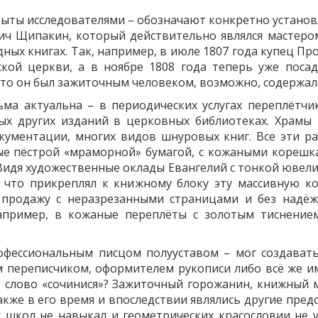
ыты исследователями – обозначают конкретно установ
вич Щипакин, который действительно являлся мастеро
дных книгах. Так, например, в июле 1807 года купец П
кой церкви, а в ноябре 1808 года теперь уже поса
что он был зажиточным человеком, возможно, содержал
ма актуальна – в периодических услугах переплётч
ных других изданий в церковных библиотеках. Храмы
кументации, многих видов шнуровых книг. Все эти р
ые пёстрой «мраморной» бумагой, с кожаными кореш
 Видя художественные оклады Евангелий с тонкой ювел
 что прикреплял к книжному блоку эту массивную ко
продажу с неразрезанными страницами и без надёж
пример, в кожаные переплёты с золотым тиснение
офессиональным писцом полууставом – мог создавать
ым переписчиком, оформителем рукописи либо всё же им
ь слово «сочинися»? Зажиточный горожанин, книжный м
акже в его время и впоследствии являлись другие пред
х школ не навыкал и геометрических красословии не