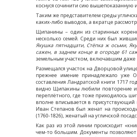
коснуся сочинити сию вышепоказанную 
Таким же представителем среды угличски
каких-либо выводов, а вкратце рассмот
Щипанины – один из старинных коренны
несколько семей. Среди них был живш
Якушка пятнадцати, Стёпка ж осьми, Як
сажен, в заднем конце в огороде 61 са
земельным участком, включавшим даже
Размещался участок на Дворцовой улице 
прежнее имение принадлежало уже О
составления Ландратской книги 1717 год
видно Щипакины любили повторение имё
переплётного, где тоже приходилось шит
вполне вписывается в присутствующий в 
Иван Степанов был женат на происходи
(1760-1826), женатый на угличской поса
Как раз из этой линии происходит «кни
чем-то большим. Документы позволяют у