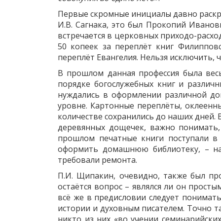
Первые скромные инициалы давно раскр
И.В. Сагнака, это был Прокопий Ивано
встречается в церковных приходо-расхо
50 копеек за переплёт книг Филипповс
переплёт Евангелия. Нельзя исключить, 
В прошлом данная профессия была весь
порядке богослужебных книг и различ
нуждались в оформлении различной до
уровне. Картонные переплёты, оклеенн
количестве сохранились до наших дней.
деревянных дощечек, важно понимать,
прошлом печатные книги поступали в 
оформить домашнюю библиотеку, – на
требовали ремонта.
П.И. Щипакин, очевидно, также был пр
остаётся вопрос – являлся ли он прост
всё же в предисловии следует понимат
истории и духовным писателем. Точно т
никто из них «во учении семинарийски