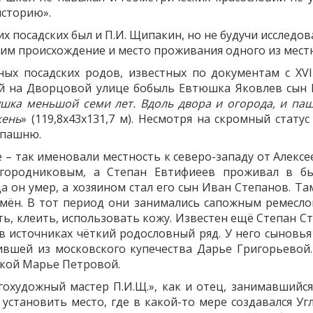
историю».
х посадских был и П.И. Щипакин, но не будучи исследо
рим происхождение и место проживания одного из мест
х посадских родов, известных по документам с XVI
ий на Дворцовой улице бобыль Евтюшка Яковлев сын 
ушка меньшой семи лет. Вдоль двора и огорода, и па
жень
» (119,8х43х131,7 м). Несмотря на скромный стат
 пашню.
– так именовали местность к северо-западу от Алексеев
городниковым, а Степан Евтифиеев проживал в б
а он умер, а хозяином стал его сын Иван Степанов. Т
н. В тот период они занимались сапожным ремеслом
ь, клеить, использовать кожу. Известен ещё Степан С
источниках чёткий родословный ряд. У него сыновья Н
вшей из московского купечества Дарье Григорьевой.
дской Марье Петровой.
гохудожный мастер П.И.Щ.», как и отец, занимавшийс
становить место, где в какой-то мере создавался Угл