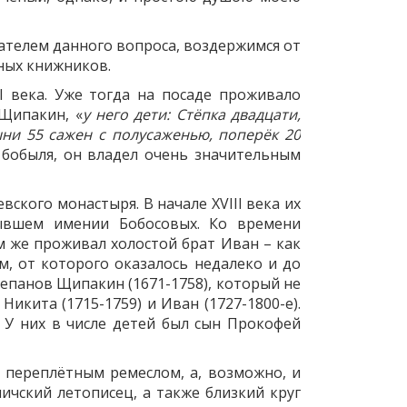
вателем данного вопроса, воздержимся от
ных книжников.
I века. Уже тогда на посаде проживало
Щипакин, «
у него дети: Стёпка двадцати,
шни 55 сажен с полусаженью, поперёк 20
ус бобыля, он владел очень значительным
ского монастыря. В начале XVIII века их
ывшем имении Бобосовых. Ко времени
ам же проживал холостой брат Иван – как
, от которого оказалось недалеко и до
тепанов Щипакин (1671-1758), который не
икита (1715-1759) и Иван (1727-1800-е).
 У них в числе детей был сын Прокофей
я переплётным ремеслом, а, возможно, и
ичский летописец, а также близкий круг