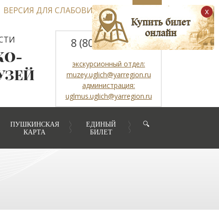
ВЕРСИЯ ДЛЯ СЛАБОВИДЯЩИХ
x
СТИ
8 (800) 2507317
КО-
экскурсионный отдел:
УЗЕЙ
muzey.uglich@yarregion.ru
администрация:
uglmus.uglich@yarregion.ru
ПУШКИНСКАЯ
ЕДИНЫЙ
🔍
КАРТА
БИЛЕТ