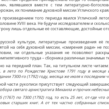
ии», являвшееся вместе с тем литературно-богосл
ожан, их понимание духовной миссии Угличского края
произведением того периода явился Угличский летопи
ловине XVIII века. Не будучи исследователем и сколь
трону лишь отдельные её составляющие, достойные от
русской культуре, литературные произведения её п
той на себя духовной миссии, «смирения ради» не по
ловии, ни отдельные указания не позволяют раскры
пилятивного труда – сборника различных значимых те
о на передний план. Так, на титульном листе читаем:
. в лето по Рождестве Христове 1791 году в месяце 
ании 7300-го (1792) году, месяца же июля к последним 
вной части рукописи присутствует следующий завершаю
 Собора святаго архистратига Михаила и прочих небесны
(1767) по 7300 (1792) год, то есть 25 лет, от-где что
вых старших книг. А от тех частно собранных спис