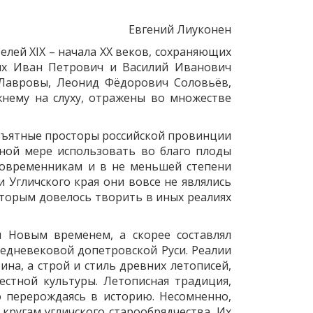
Евгений Лиуконен
елей XIX – начала ХХ веков, сохраняющих
них Иван Петрович и Василий Иванович
Лавровы, Леонид Фёдорович Соловьёв,
жнему на слуху, отражены во множестве
объятные просторы российской провинции
лной мере использовать во благо плоды
современникам и в не меньшей степени
 Угличского края они вовсе не являлись
торым довелось творить в иных реалиях
 Новым временем, а скорее составлял
едневековой допетровской Руси. Реалии
на, а строй и стиль древних летописей,
стной культуры. Летописная традиция,
 перерождаясь в историю. Несомненно,
ругам угличского старообрядчества. Их