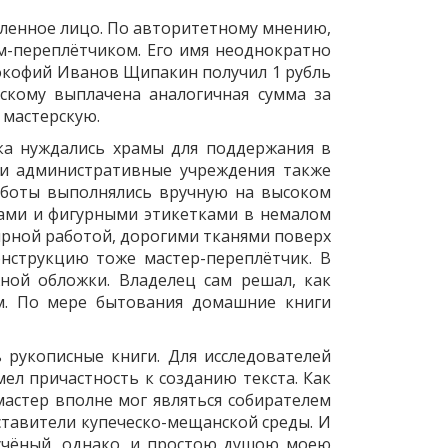
ленное лицо. По авторитетному мнению,
м-переплётчиком. Его имя неоднократно
рокофий Иванов Щипакин получил 1 рубль
дскому выплачена аналогичная сумма за
 мастерскую.
ика нуждались храмы для поддержания в
 и административные учреждения также
аботы выполнялись вручную на высоком
ками и фигурными этикетками в немалом
ирной работой, дорогими тканями поверх
нструкцию тоже мастер-переплётчик. В
ной обложки. Владелец сам решал, как
м. По мере бытования домашние книги
 рукописные книги. Для исследователей
ел причастность к созданию текста. Как
астер вполне мог являться собирателем
ставители купеческо-мещанской среды. И
 учёный, однако, и простою душою моею