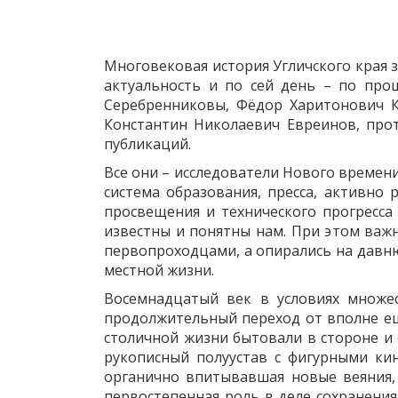
Многовековая история Угличского края з
актуальность и по сей день – по про
Серебренниковы, Фёдор Харитонович 
Константин Николаевич Евреинов, прот
публикаций.
Все они – исследователи Нового времен
система образования, пресса, активно
просвещения и технического прогресс
известны и понятны нам. При этом важн
первопроходцами, а опирались на давн
местной жизни.
Восемнадцатый век в условиях множе
продолжительный переход от вполне ещ
столичной жизни бытовали в стороне и 
рукописный полуустав с фигурными ки
органично впитывавшая новые веяния,
первостепенная роль в деле сохранени