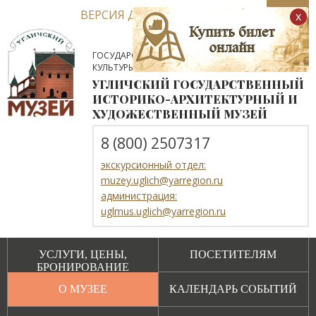
ВЕРСИЯ ДЛЯ СЛАБОВИДЯЩИХ
x
ГОСУДАРСТВЕННОЕ АВТОНОМНОЕ УЧРЕЖДЕНИЕ
КУЛЬТУРЫ ЯРОСЛАВСКОЙ ОБЛАСТИ
УГЛИЧСКИЙ ГОСУДАРСТВЕННЫЙ
ИСТОРИКО-АРХИТЕКТУРНЫЙ И
ХУДОЖЕСТВЕННЫЙ МУЗЕЙ
8 (800) 2507317
экскурсионный отдел:
muzey.uglich@yarregion.ru
администрация:
uglmus.uglich@yarregion.ru
УСЛУГИ, ЦЕНЫ,
ПОСЕТИТЕЛЯМ
БРОНИРОВАНИЕ
О МУЗЕЕ
КАЛЕНДАРЬ СОБЫТИЙ