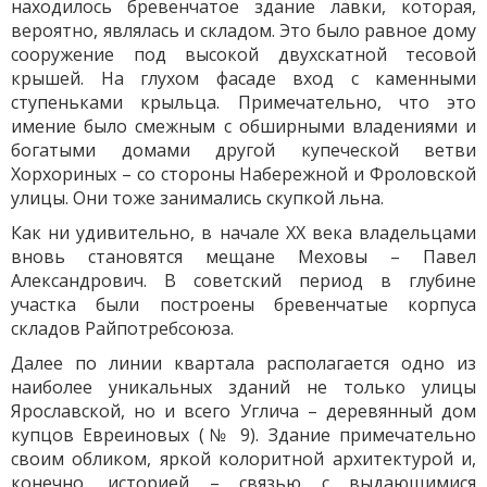
находилось бревенчатое здание лавки, которая,
вероятно, являлась и складом. Это было равное дому
сооружение под высокой двухскатной тесовой
крышей. На глухом фасаде вход с каменными
ступеньками крыльца. Примечательно, что это
имение было смежным с обширными владениями и
богатыми домами другой купеческой ветви
Хорхориных – со стороны Набережной и Фроловской
улицы. Они тоже занимались скупкой льна.
Как ни удивительно, в начале ХХ века владельцами
вновь становятся мещане Меховы – Павел
Александрович. В советский период в глубине
участка были построены бревенчатые корпуса
складов Райпотребсоюза.
Далее по линии квартала располагается одно из
наиболее уникальных зданий не только улицы
Ярославской, но и всего Углича – деревянный дом
купцов Евреиновых (№ 9). Здание примечательно
своим обликом, яркой колоритной архитектурой и,
конечно, историей – связью с выдающимися