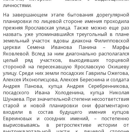
личностями.
На завершающем этапе бытования дорегулярной
планировки по лицевой стороне имения проходила
прежняя Ярославская улица. Также можно еще раз
назвать уже упоминавшийся треугольный в плане
земельный участок вдовы диакона Филипповской
церкви Семена Иванова Панина – Марфы
Яковлевой. Вслед за ним диагонально располагался
целый ряд участков, выходивших торцевой
стороной на пересекавшую Ярославскую Окишеву
улицу. Среди них земли посадских Гаврилы Ожегова,
Алексея Иконописцова, Алексея Береснина и солдата
Андрея Панова, купца Андрея Серебренникова,
посадского Ивана Холоденина, купца Николая
Шунаева. При значительной степени несоответствия
старой и новой планировки они фрагментарно
входили в состав будущего имения купцов
Евреиновых и соседних имений, – постепенно
вырисовываясь в ретроспективе истории от
внутриквартальной части к лицевой стороне