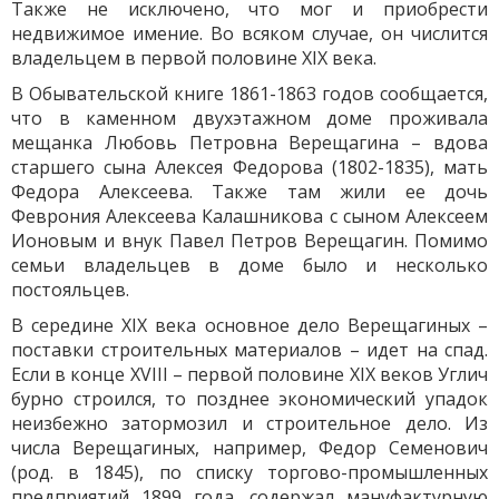
Также не исключено, что мог и приобрести
недвижимое имение. Во всяком случае, он числится
владельцем в первой половине XIX века.
В Обывательской книге 1861-1863 годов сообщается,
что в каменном двухэтажном доме проживала
мещанка Любовь Петровна Верещагина – вдова
старшего сына Алексея Федорова (1802-1835), мать
Федора Алексеева. Также там жили ее дочь
Феврония Алексеева Калашникова с сыном Алексеем
Ионовым и внук Павел Петров Верещагин. Помимо
семьи владельцев в доме было и несколько
постояльцев.
В середине XIX века основное дело Верещагиных –
поставки строительных материалов – идет на спад.
Если в конце XVIII – первой половине XIX веков Углич
бурно строился, то позднее экономический упадок
неизбежно затормозил и строительное дело. Из
числа Верещагиных, например, Федор Семенович
(род. в 1845), по списку торгово-промышленных
предприятий 1899 года, содержал мануфактурную