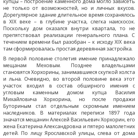
купцы – построение каменного дома могло зависеть
не только от возможностей, но и личных вкусов.
Дорегулярное здание длительное время сохранялось
в XIX веке – в глубине участка, слегка наискосок.
Поскольку дом оказался внутри квартала, то не
препятствовал реализации генерального плана. С
течением времени был разобран – к исходу XIX века
там сформировалась простая деревянная застройка.
В первой половине столетия имение принадлежало
мещанам Меховым. Позднее владельцами
становятся Хорхорины, занимавшиеся скупкой холста
и льна. Очевидно, во второй половине века этот
участок входил в состав обширного имения с
угловым каменным домом купца Василия
Михайловича Хорхорина, но после продажи
Буториным стал отдельным скромным имением
наследников. В материалах переписи 1897 года
значатся мещанин Алексей Васильевич Хорхорин, его
жена Екатерина Александровна и пятеро малолетних
детей. По лицу Ярославской улицы, слева от дома