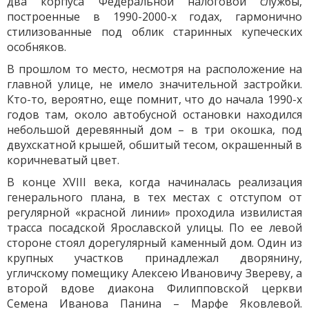
два корпуса Федеральной налоговой службы,
построенные в 1990-2000-х годах, гармонично
стилизованные под облик старинных купеческих
особняков.
В прошлом то место, несмотря на расположение на
главной улице, не имело значительной застройки.
Кто-то, вероятно, еще помнит, что до начала 1990-х
годов там, около автобусной остановки находился
небольшой деревянный дом – в три окошка, под
двухскатной крышей, обшитый тесом, окрашенный в
коричневатый цвет.
В конце XVIII века, когда начиналась реализация
генерального плана, в тех местах с отступом от
регулярной «красной линии» проходила извилистая
трасса посадской Ярославской улицы. По ее левой
стороне стоял дорегулярный каменный дом. Один из
крупных участков принадлежал дворянину,
угличскому помещику Алексею Ивановичу Звереву, а
второй вдове диакона Филипповской церкви
Семена Иванова Панина – Марфе Яковлевой.