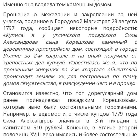
Именно она владела тем каменным домом.
Прошение о межевании и закреплении за ней
участка, поданное в Городовой Магистрат 28 августа
1797 года, сообщает некоторые подробности:
«
Купила я у угличского посадского Силы
Александрова сына Корешкова каменный с
деревянною пристройкою дом, состоящий в городе
Угличе во 2-м квартале и на оный получила от
крепостных дел купчую. Известилась же я, что по
прошениям живущих во 2-м квартале обывателей
происходит землям их для построения по плану
домов свидетельство, в разсуждении чего и я прошу
».
Становится известно, что тот дорегулярный дом
ранее принадлежал посадским Корешковым,
которые явно были состоятельными горожанами.
Например, в ведомости о числе купцов 1779 года
Сила Александров значился в 3-й гильдии с
капиталом 510 рублей. Конечно, в Угличе второй
половины XVIII века имелись и более состоятельные