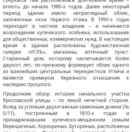
Сберкасса там располагалась длительное время –
вплоть до начала 1980-х годов. Далее некоторый
период здание имело неприглядный облик,
заложенные окна первого этажа. В 1990-х годах
переходит в частное владение – и начинается
возрождение купеческого особняка, использование
для общественных, коммерческих нужд. В настоящее
время в здании расположены Художественная
галерея «УГЛЪ», магазины, аптечный пункт.
Старинный дом, которому насчитывается более
двухсот лет, по-прежнему формирует облик одного
из важнейших центральных перекрестков Углича и
является примером бережного отношения к
наследию прошлого.
Продолжим обзор истории начального участка
Ярославской улицы – по левой нечетной стороне.
Вслед за угловым двухэтажным каменным домом (№
5/11), построенным в 1810-х годах и
принадлежавшим купеческо-мещанским семьям
Верещагиных, Хорхориных, Буториных, расположены