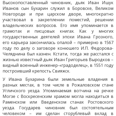
Высокопоставленный чиновник, дьяк Иван Ишук
Иванов сын Бухарин служил в Боровске, Великом
Новгороде и при царском дворе, многократно
участвовал в закреплении поместий, решении
владельческих вопросов. Его имя упоминается в
грамотах и писцовых книгах. Как у многих
государственных деятелей эпохи Ивана Грозного,
его карьера закончилась опалой – примерно в 1567
году по делу о заговоре конюшего И.П. Федорова-
Челяднина был казнен. Кстати, тогда же расстался с
жизнью известный дьяк Иван Григорьев Выродков –
видный военный инженер-«градоделец», в 1551 году
построивший крепость Свияжск.
У Ивана Бухарина были земельные владения в
разных местах, в том числе в Рожаловском стане
Угличского уезда. Упоминаемая вотчина на речке
Могзе с Воскресенским храмом могла находиться в
Раменском или Введенском станах Ростовского
уезда. Государев чиновник был состоятельным
человеком – им сделан сторублевый вклад в