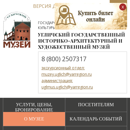
ВЕРСИЯ ДЛЯ СЛАБОВИДЯЩИХ
x
ГОСУДАРСТВЕННОЕ АВТОНОМНОЕ УЧРЕЖДЕНИЕ
КУЛЬТУРЫ ЯРОСЛАВСКОЙ ОБЛАСТИ
УГЛИЧСКИЙ ГОСУДАРСТВЕННЫЙ
ИСТОРИКО-АРХИТЕКТУРНЫЙ И
ХУДОЖЕСТВЕННЫЙ МУЗЕЙ
8 (800) 2507317
экскурсионный отдел:
muzey.uglich@yarregion.ru
администрация:
uglmus.uglich@yarregion.ru
УСЛУГИ, ЦЕНЫ,
ПОСЕТИТЕЛЯМ
БРОНИРОВАНИЕ
О МУЗЕЕ
КАЛЕНДАРЬ СОБЫТИЙ