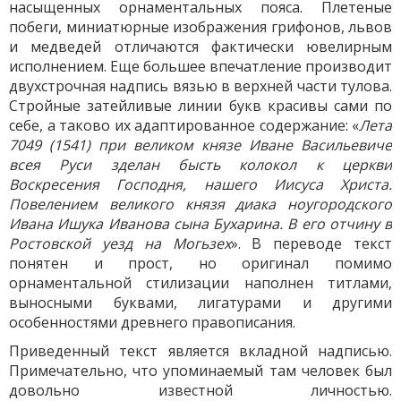
насыщенных орнаментальных пояса. Плетеные
побеги, миниатюрные изображения грифонов, львов
и медведей отличаются фактически ювелирным
исполнением. Еще большее впечатление производит
двухстрочная надпись вязью в верхней части тулова.
Стройные затейливые линии букв красивы сами по
себе, а таково их адаптированное содержание: «
Лета
7049 (1541) при великом князе Иване Васильевиче
всея Руси зделан бысть колокол к церкви
Воскресения Господня, нашего Иисуса Христа.
Повелением великого князя диака ноугородского
Ивана Ишука Иванова сына Бухарина. В его отчину в
Ростовской уезд на Могьзех
». В переводе текст
понятен и прост, но оригинал помимо
орнаментальной стилизации наполнен титлами,
выносными буквами, лигатурами и другими
особенностями древнего правописания.
Приведенный текст является вкладной надписью.
Примечательно, что упоминаемый там человек был
довольно известной личностью.