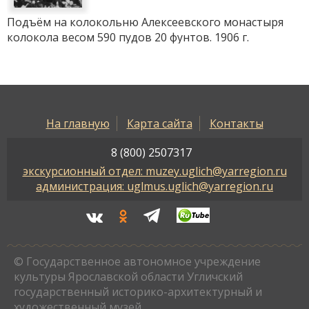
Подъём на колокольню Алексеевского монастыря
колокола весом 590 пудов 20 фунтов. 1906 г.
На главную
Карта сайта
Контакты
8 (800) 2507317
экскурсионный отдел: muzey.uglich@yarregion.ru
администрация: uglmus.uglich@yarregion.ru
© Государственное автономное учреждение
культуры Ярославской области Угличский
государственный историко-архитектурный и
художественный музей