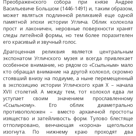
Преображенского собора при князе Андрее
Васильевиче Большом (1446-1491) и, таким образом,
может являться подлинной реликвией еще одной
памятной эпохи истории Углича. Облик колокола
прост и лаконичен, неровные поверхности хранят
следы литейной формы, но тем более поразителен
его красивый и звучный голос.
Драгоценная реликвия является центральным
экспонатом Угличского музея и всегда привлекает
особенное внимание, но рядом со «Ссыльным» мало
кто обращал внимание на другой колокол, скромно
стоявший внизу на подиуме, а ныне перемещенный
в экспозицию истории Угличского края X – начала
XVII столетий. А между тем, тот колокол едва ли
уступает своим значением прославленному
«Ссыльному». Его облик диаметрально
противоположен – вместо архаичной простоты
изящество и затейливость форм. Тулово блестяще
отполировано, венчающая «корона» щегольски
изогнута. По нижнему краю проходят два