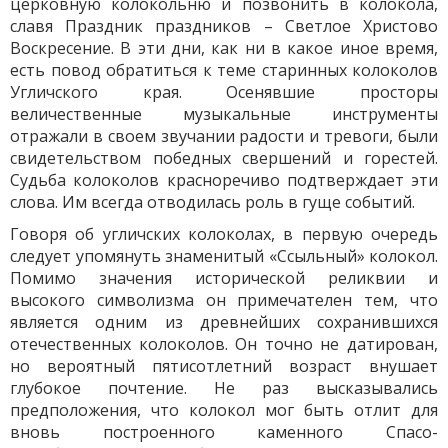
церковную колокольню и позвонить в колокола,
славя Праздник праздников – Светлое Христово
Воскресение. В эти дни, как ни в какое иное время,
есть повод обратиться к теме старинных колоколов
Угличского края. Осенявшие просторы
величественные музыкальные инструменты
отражали в своем звучании радости и тревоги, были
свидетельством победных свершений и горестей.
Судьба колоколов красноречиво подтверждает эти
слова. Им всегда отводилась роль в гуще событий.
Говоря об угличских колоколах, в первую очередь
следует упомянуть знаменитый «Ссыльный» колокол.
Помимо значения исторической реликвии и
высокого символизма он примечателен тем, что
является одним из древнейших сохранившихся
отечественных колоколов. Он точно не датирован,
но вероятный пятисотлетний возраст внушает
глубокое почтение. Не раз высказывались
предположения, что колокол мог быть отлит для
вновь построенного каменного Спасо-