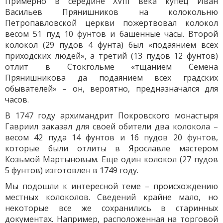
Примерно в середине XVIII века купец Иван
Васильев Прянишников на колокольню
Петропавловской церкви пожертвовал колокол
весом 51 пуд 10 фунтов и башенные часы. Второй
колокол (29 пудов 4 фунта) был «подаянием всех
приходских людей», а третий (13 пудов 12 фунтов)
отлит в Стокгольме «тщанием Семена
Прянишникова да подаянием всех градских
обывателей» – он, вероятно, предназначался для
часов.
В 1747 году архимандрит Покровского монастыря
Гавриил заказал для своей обители два колокола –
весом 42 пуда 14 фунтов и 16 пудов 20 фунтов,
которые были отлиты в Ярославле мастером
Козьмой Мартыновым. Еще один колокол (27 пудов
5 фунтов) изготовлен в 1749 году.
Мы подошли к интересной теме – происхождению
местных колоколов. Сведений крайне мало, но
некоторые все же сохранились в старинных
документах. Например, расположенная на торговой