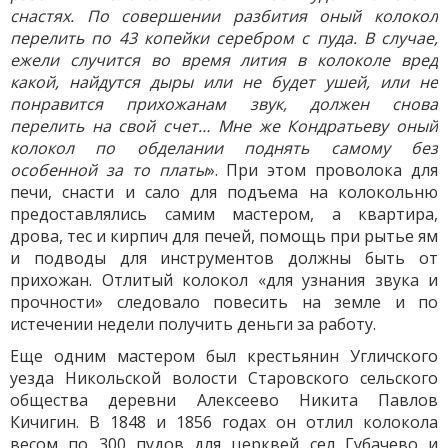
снастях. По совершении разбития оный колокол
перелить по 43 копейки серебром с пуда. В случае,
ежели случится во время лития в колоколе вред
какой, найдутся дыры или не будет ушей, или не
понравится прихожанам звук, должен снова
перелить на свой счет… Мне же Кондратьеву оный
колокол по обделании поднять самому без
особенной за то платы
». При этом проволока для
печи, снасти и сало для подъема на колокольню
предоставлялись самим мастером, а квартира,
дрова, тес и кирпич для печей, помощь при рытье ям
и подводы для инструментов должны быть от
прихожан. Отлитый колокол «для узнания звука и
прочности» следовало повесить на земле и по
истечении недели получить деньги за работу.
Еще одним мастером был крестьянин Угличского
уезда Никольской волости Старовского сельского
общества деревни Алексеево Никита Павлов
Кичигин. В 1848 и 1856 годах он отлил колокола
весом по 300 пудов для церквей сел Губачево и