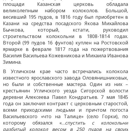
площади Казанская церковь обладала
великолепным набором колоколов. Большой,
весивший 195 пудов, в 1816 году был приобретен в
Казани на средства посадского Якова Михайлова
Бычкова, который, кстати, руководил
строительством колокольни в 1808-1814 годах.
Второй (99 пудов 16 фунтов) куплен на Ростовской
ярмарке в феврале 1817 года на пожертвования
Василия Васильева Кожевникова и Михаила Иванова
Зимина.
В Угличском крае часто встречались колокола
известного ярославского завода Оловянишниковых,
но были и собственные мастера. Один из них –
крестьянин Угличского уезда Сигорской волости
деревни Алексеева Павел Кондратьев. 7 мая 1845
года он заключил контракт с церковным старостой,
всеми приходскими людьми и причтом погоста
Васильевского «что на Талице» (село Горки), по
которому обязался «…
спустить с колокольни
разбитый колокол весом в 250 пудов на своих