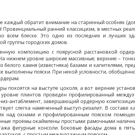
е каждый обратит внимание на старинный особняк (дом
! Провинциальный ранний классицизм, в местных реал
 во всём блеске. Это одно из последних и лучших з
ной группы городских домов.
енную композицию с поярусной расстановкой ордера
 На нижнем уровне широкие массивные; верхние – тонк
белого камня (известняка) базами и капителями, пр
же выполнены пояски. При некой условности, обобщённ
ордерам.
ы покоятся на выступе цоколя, а вот верхние устано
На уровне плинтов проведён профилированный междуэ
низ-антаблемент, завершающий ордерную композицию 
ствует слегка намеченный выступ-ризалит. В составе 
льях над окнами и профилированным пояском помеще
онные проёмы окаймлены простыми рамочными наличн
ажа фигурные консоли. Боковые фасады дома в пят
фартуков, с простым междуэтажным пояском.