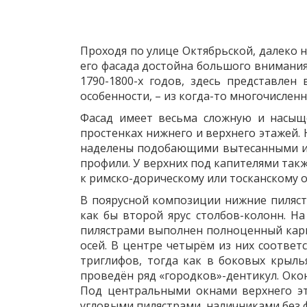
Проходя по улице Октябрьской, далеко н
его фасада достойна большого внимания
1790-1800-х годов, здесь представлен
особенности, – из когда-то многочислен
Фасад имеет весьма сложную и насыщ
простенках нижнего и верхнего этажей.
наделены подобающими вытесанными из 
профили. У верхних под капителями так
к римско-дорическому или тосканскому 
В поярусной композиции нижние пилястр
как бы второй ярус столбов-колонн. 
пилястрами выполнен полноценный кар
осей. В центре четырём из них соответ
триглифов, тогда как в боковых кры
проведён ряд «городков»-дентикул. Ок
Под центральными окнами верхнего эт
угловыми пилястрами, наличниками без 