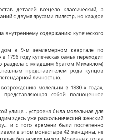
став деталей всецело классический, а
аний с двумя ярусами пилястр, но каждое
ыла внутреннему содержанию купеческого
 дом в 9-м землемерном квартале по
в 1796 году купеческая семья переходит
до раздела с младшим братом Михаилом)
 успешным представителем рода купцов
 легендарной личностью.
 возрождению молельни в 1880-х годах,
, представляющая собой полноценное
кой улице… устроена была молельная для
дим здесь уже раскольнический женский
ду… и с того времени были постепенно
живали в этом монастыре 42 женщины, не
оторые без всяких видов. Моленных тогда