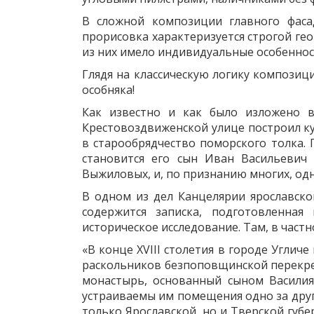
В сложной композиции главного фасад
прорисовка характеризуется строгой гео
из них имело индивидуальные особеннос
Глядя на классическую логику композиц
особняка!
Как известно и как было изложено 
Крестовоздвиженской улице построил ку
в старообрядчество поморского толка.
становится его сын Иван Васильевич 
Выжиловых, и, по признанию многих, одн
В одном из дел Канцелярии ярославско
содержится записка, подготовленна
историческое исследование. Там, в частн
«В конце XVIII столетия в городе Угли
раскольников безпоповщинской перекре
монастырь, основанный сыном Василия
устраиваемы им помещения одно за друг
только Ярославской, но и Тверской губе