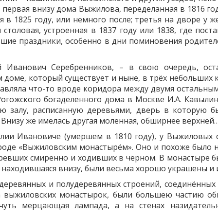
: первая внизу дома Выжилова, переделанная в 1816 го
ая в 1825 году, или немного после; третья на дворе у
я столовая, устроенная в 1837 году или 1838, где пос
шие праздники, особенно в дни поминовения родител
й Иванович Серебренников, – в свою очередь, ост
доме, который существует и ныне, в трёх небольших ко
ставляла что-то вроде коридора между двумя остальны
Рогожского богаделенного дома в Москве И.А. Кавыли
ю залу, расписанную деревьями, дверь в которую бы
. Внизу же имелась другая моленная, обширнее верхней
лии Ивановиче (умершем в 1810 году), у Выжиловых 
роде «Выжиловским монастырём». Оно и похоже было н
тревших смиренно и ходивших в чёрном. В монастыре б
е, находившаяся внизу, были весьма хорошо украшены 
 деревянных и полудеревянных строений, соединённых
а выжиловских монастырок, были большею частию об
чуть мерцающая лампада, а на стенах назидательн