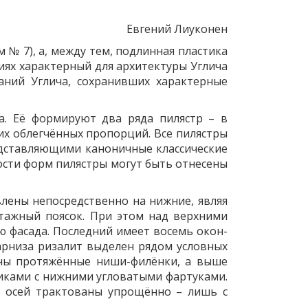
Евгений Лиуконен
 № 7), а, между тем, подлинная пластика
иях характерный для архитектуры Углича
даний Углича, сохранивших характерные
. Её формируют два ряда пилястр – в
их облегчённых пропорций. Все пилястры
едставляющими каноничные классические
ости форм пилястры могут быть отнесены
влены непосредственно на нижние, являя
тажный поясок. При этом над верхними
фасада. Последний имеет восемь окон-
карниза ризалит выделен рядом условных
ны протяжённые ниши-филёнки, а выше
иками с нижними угловатыми фартуками.
ь осей трактованы упрощённо – лишь с