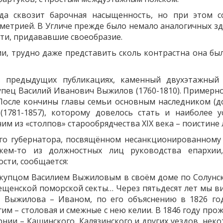
а сквозит барочная насыщенность, но при этом со
метрией. В Угличе прежде было немало аналогичных зд
ти, придававшие своеобразие.
ии, трудно даже представить сколь контрастна она б
в предыдущих публикациях, каменный двухэтажный
пец Василий Иванович Выжилов (1760-1810). Примерно 
 После кончины главы семьи основным наследником (
(1781-1857), которому довелось стать и наиболее
им из «столпов» старообрядчества XIX века – поистине
го губернатора, посвящённом несанкционированному
я кем-то из должностных лиц руководства епархии
ости, сообщается:
че купцом Василием Выжиловым в своём доме по Солунс
щенской поморской секты… Через пятьдесят лет мы ви
 Выжилова – Иваном, по его объяснению в 1826 го
им – столовая и смежные с нею келии. В 1846 году про
рнии – Кашинского, Калязинского и других уездов, нек