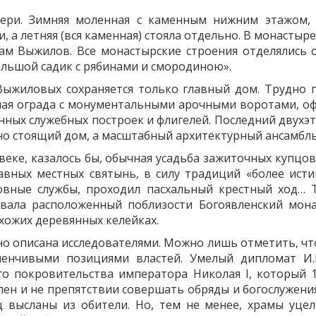
ери. Зимняя моленная с каменным нижним этажом, г
, а летняя (вся каменная) стояла отдельно. В монастыр
 сам Выжилов. Все монастырские строения отделялись 
ольшой садик с рябинами и смородиною».
ыжиловых сохраняется только главный дом. Трудно п
ная ограда с монументальными арочными воротами, о
ных служебных построек и флигелей. Последний двухэта
но стоящий дом, а масштабный архитектурный ансамбль
 веке, казалось бы, обычная усадьба зажиточных купцов
авных местных святынь, в силу традиций «более ист
вные службы, проходил пасхальный крестный ход… 
вала расположенный поблизости Богоявленский мон
хожих деревянных келейках.
о описана исследователями. Можно лишь отметить, что
менчивыми позициями властей. Умелый дипломат И.
го покровительства императора Николая I, который 
ен и не препятствии совершать обряды и богослужения
 высланы из обители. Но, тем не менее, храмы уцел