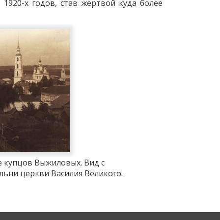
1920-х годов, став жертвой куда более
 купцов Выжиловых. Вид с
льни церкви Василия Великого.
ч. ХХ века