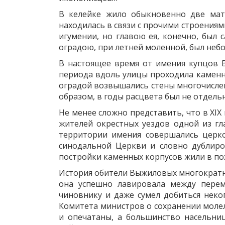
В келейке жило обыкновенно две мат
находилась в связи с прочими строениями
игумении, но главою ея, конечно, был
оградою, при летней моленной, был неб
В настоящее время от имения купцов В
периода вдоль улицы проходила камен
оградой возвышались стены многочислен
образом, в годы расцвета был не отдель
Не менее сложно представить, что в XIX
жителей окрестных уездов одной из гл
территории имения совершались церко
синодальной Церкви и словно дублиро
постройки каменных корпусов жили в по
История обители Выжиловых многократн
она успешно лавировала между пере
чиновнику и даже сумел добиться неко
Комитета министров о сохранении молел
и опечатаны, а большинство насельниц