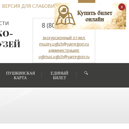
ВЕРСИЯ ДЛЯ СЛАБОВИДЯЩИХ
x
СТИ
8 (800) 2507317
КО-
экскурсионный отдел:
УЗЕЙ
muzey.uglich@yarregion.ru
администрация:
uglmus.uglich@yarregion.ru
ПУШКИНСКАЯ
ЕДИНЫЙ
🔍
КАРТА
БИЛЕТ