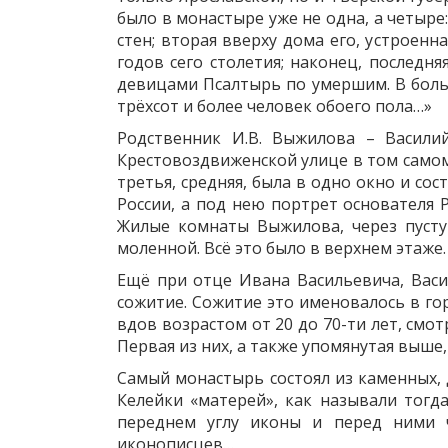
было в монастыре уже не одна, а четыре
стен; вторая вверху дома его, устроенн
годов сего столетия; наконец, последня
девицами Псалтырь по умершим. В боль
трёхсот и более человек обоего пола…»
Родственник И.В. Выжилова – Васили
Крестовоздвиженской улице в том самом 
третья, средняя, была в одно окно и со
России, а под нею портрет основателя 
Жилые комнаты Выжилова, через пусту
моленной. Всё это было в верхнем этаже
Ещё при отце Ивана Васильевича, Васи
сожитие. Сожитие это именовалось в го
вдов возрастом от 20 до 70-ти лет, смо
Первая из них, а также упомянутая выш
Самый монастырь состоял из каменных,
Келейки «матерей», как называли тогд
переднем углу иконы и перед ними 
иконописцев…