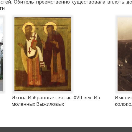
астей. Обитель преемственно существовала вплоть до 
ти.
Икона Избранные святые. XVII век. Из
Имение
моленных Выжиловых
колоко
Фото на