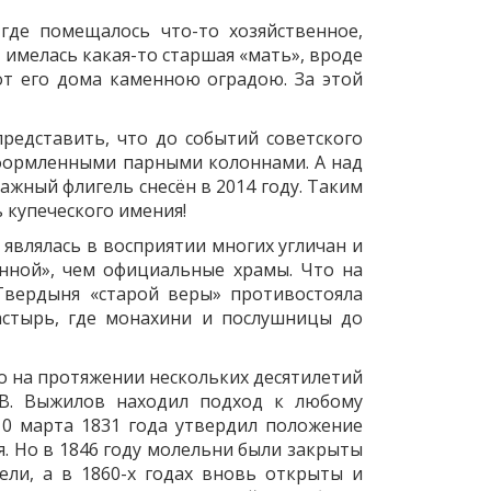
де помещалось что-то хозяйственное,
е имелась какая-то старшая «мать», вроде
от его дома каменною оградою. За этой
редставить, что до событий советского
формленными парными колоннами. А над
жный флигель снесён в 2014 году. Таким
 купеческого имения!
 являлась в восприятии многих угличан и
инной», чем официальные храмы. Что на
Твердыня «старой веры» противостояла
астырь, где монахини и послушницы до
 на протяжении нескольких десятилетий
В. Выжилов находил подход к любому
10 марта 1831 года утвердил положение
. Но в 1846 году молельни были закрыты
ели, а в 1860-х годах вновь открыты и