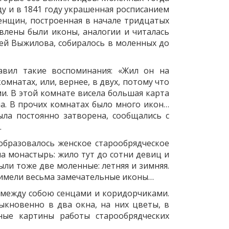
ду и в 1841 году украшенная росписанием
 женщин, построенная в начале тридцатых
тавлены были иконы, аналогии и читалась
ей Выжилова, собиралось в моленных до
авил такие воспоминания: «Жил он на
мнатах, или, вернее, в двух, потому что
ми. В этой комнате висела большая карта
на. В прочих комнатах было много икон…
ла постоянно затворена, сообщались с
…
образовалось женское старообрядческое
а монастырь: жило тут до сотни девиц и
ыли тоже две моленные: летняя и зимняя.
и имели весьма замечательные иконы…
 между собою сенцами и коридорчиками.
ыкновенно в два окна, на них цветы, в
ые картины работы старообрядческих