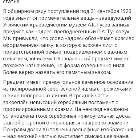
статье.
В обширном ряду поступлений под 21 сентября 1920
года значится примечательная вещь – заведующий
Угличским краеведческим музеем А.К. Гусев записал
предмет как «адрес, преподнесённый П.А. Тучкову».
Мы привыкли, что слово «адрес» обозначает красиво
оформленную папку, в которую вложен лист с
приветственной речью, поздравлением с важным
событием, юбилеем. Обозначенный предмет имеет
похожее назначение, но форма совершенно иная.
Более верно назвать его памятным знаком.
Предмет имеет прямоугольное каменное основание
из полированной серо-зелёной яшмы с прожилками
в виде поперечных линий. В средней части
закреплён невысокий серебряный постамент с
профилированными краями. На нём под наклоном
установлена тоже серебряная прямоугольная доска,
задней стороной опирающаяся на древко знамени.
По краям доски выполнены рельефные изображения
– над верхней частью выступает свисающее знамя,