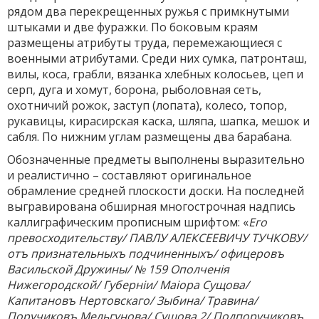
рядом два перекрещенных ружья с примкнутыми
штыками и две фуражки. По боковым краям
размещены атрибуты труда, перемежающиеся с
военными атрибутами. Среди них сумка, патронташ,
вилы, коса, грабли, вязанка хлебных колосьев, цеп и
серп, дуга и хомут, борона, рыболовная сеть,
охотничий рожок, заступ (лопата), колесо, топор,
рукавицы, кирасирская каска, шляпа, шапка, мешок и
сабля. По нижним углам размещены два барабана.
Обозначенные предметы выполнены выразительно
и реалистично – составляют оригинальное
обрамление средней плоскости доски. На последней
выгравирована обширная многострочная надпись
каллиграфическим прописным шрифтом: «
Его
превосходительству/ ПАВЛУ АЛЕКСЕЕВИЧУ ТУЧКОВУ/
отъ признательныхъ подчиненныхъ/ офицеровъ
Васильской Дружины/ № 159 Ополченiя
Нижегородской/ Губернiи/ Маiора Сущова/
Капитановъ Нертовскаго/ Зыбина/ Травина/
Поручиковъ Мельгунова/ Сущова 2/ Подпоручиковъ