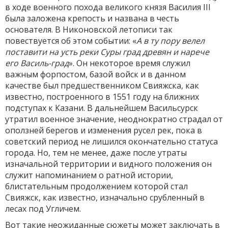
в ходе военного похода великого князя Василия III
была заложена крепость и названа в честь
основателя. В Никоновской летописи так
повествуется об этом событии: «
А в ту пору велел
поставити на усть реки Суры град древян и нарече
его Василь-град
». Он некоторое время служил
важным форпостом, базой войск и в данном
качестве был предшественником Свияжска, как
известно, построенного в 1551 году на ближних
подступах к Казани. В дальнейшем Васильсурск
утратил военное значение, неоднократно страдал от
оползней берегов и изменения русел рек, пока в
советский период не лишился окончательно статуса
города. Но, тем не менее, даже после утраты
изначальной территории и видного положения он
служит напоминанием о ратной истории,
блистательным продолжением которой стал
Свияжск, как известно, изначально срубленный в
лесах под Угличем.
Вот такие неожиданные сюжеты может заключать в