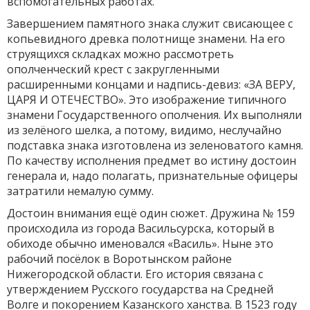
вспомогательных работах.
Завершением памятного знака служит свисающее с
копьевидного древка полотнище знамени. На его
струящихся складках можно рассмотреть
ополченческий крест с закругленными
расширенными концами и надпись-девиз: «ЗА ВЕРУ,
ЦАРЯ И ОТЕЧЕСТВО». Это изображение типичного
знамени Государственного ополчения. Их выполняли
из зелёного шелка, а потому, видимо, неслучайно
подставка знака изготовлена из зеленоватого камня.
По качеству исполнения предмет во истину достоин
генерала и, надо полагать, признательные офицеры
затратили немалую сумму.
Достоин внимания ещё один сюжет. Дружина № 159
происходила из города Васильсурска, который в
обиходе обычно именовался «Василь». Ныне это
рабочий посёлок в Воротынском районе
Нижегородской области. Его история связана с
утверждением Русского государства на Средней
Волге и покорением Казанского ханства. В 1523 году