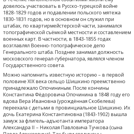
довелось участвовать в Русско-турецкой войне
1828-1829 годов и подавлении польского мятежа
1830-1831 годов, но в основном он служил при
штабах, по квартирмейстерской части, занимался
топографической съёмкой местности и составлением
военных карт. В частности, в 1843-1855 годах
возглавлял Военно-топографическое депо
Генерального штаба. Позднее занимал должность
московского генерал-губернатора, являлся членом
Государственного совета.
Можно напомнить известную историю – в первой
половине XIX века сельцо Шишкино преемственно
принадлежало Опочининым. После кончины
Константина Фёдоровича Опочинина в 1848 году его
вдова Вера Ивановна (урождённая Скобелева)
переехала с детьми в провинциальное Шишкино. Их
дочь Екатерина Константиновна (1843-1902) вышла
замуж за флигель-адъютанта императора
Александра II – Николая Павловича Тучкова (сына