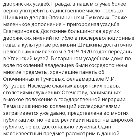
дворянских усадеб. Правда, в нашем случае более
верно употребить единственное число – сельцо
Шишкино дворян Опочининых и Тучковых. Также
маленькое дополнение – пригородная усадьба
Екатериновка. Достояние большинства других
дворянских имений погибло в послереволюционные
годы, а культурные реликвии Шишкина достаточно
целостным комплексом в 1919-1920 годах переданы
в Угличский музей. В старинном усадебном доме по
воле поколений владельцев были сосредоточены
многие предметы, хранившие память об
Опочининых и Тучковых, фельдмаршале М.И.
Кутузове. Наследие славных дворянских родов,
столетиями служивших Отечеству, занимавших
высокое положение в государственной иерархии.
Тема шишкинских коллекций исследователями
затрагивается уже давно, представлена во многих
публикациях, но не все реликвии известны широкой
публике, не все досконально изучены. Один
малоизвестный предмет рассмотрим в данной