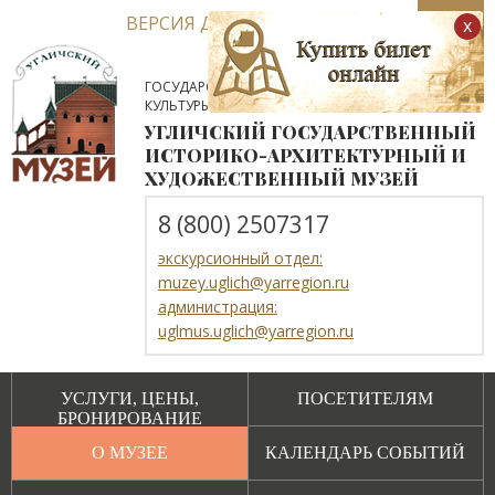
ВЕРСИЯ ДЛЯ СЛАБОВИДЯЩИХ
x
ГОСУДАРСТВЕННОЕ АВТОНОМНОЕ УЧРЕЖДЕНИЕ
КУЛЬТУРЫ ЯРОСЛАВСКОЙ ОБЛАСТИ
УГЛИЧСКИЙ ГОСУДАРСТВЕННЫЙ
ИСТОРИКО-АРХИТЕКТУРНЫЙ И
ХУДОЖЕСТВЕННЫЙ МУЗЕЙ
8 (800) 2507317
экскурсионный отдел:
muzey.uglich@yarregion.ru
администрация:
uglmus.uglich@yarregion.ru
УСЛУГИ, ЦЕНЫ,
ПОСЕТИТЕЛЯМ
БРОНИРОВАНИЕ
О МУЗЕЕ
КАЛЕНДАРЬ СОБЫТИЙ