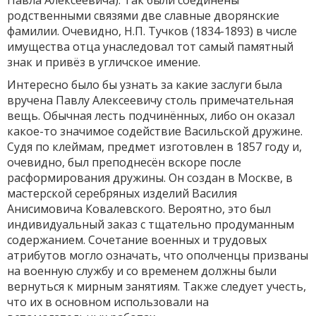
Павла Алексеевича). Так были соединены
родственными связями две славные дворянские
фамилии. Очевидно, Н.П. Тучков (1834-1893) в числе
имущества отца унаследовал тот самый памятный
знак и привёз в угличское имение.
Интересно было бы узнать за какие заслуги была
вручена Павлу Алексеевичу столь примечательная
вещь. Обычная лесть подчинённых, либо он оказал
какое-то значимое содействие Васильской дружине.
Судя по клеймам, предмет изготовлен в 1857 году и,
очевидно, был преподнесён вскоре после
расформирования дружины. Он создан в Москве, в
мастерской серебряных изделий Василия
Анисимовича Ковалевского. Вероятно, это был
индивидуальный заказ с тщательно продуманным
содержанием. Сочетание военных и трудовых
атрибутов могло означать, что ополченцы призваны
на военную службу и со временем должны были
вернуться к мирным занятиям. Также следует учесть,
что их в основном использовали на