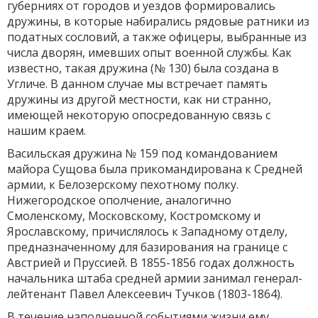
губерниях от городов и уездов формировались
дружины, в которые набирались рядовые ратники из
податных сословий, а также офицеры, выбранные из
числа дворян, имевших опыт военной службы. Как
известно, такая дружина (№ 130) была создана в
Угличе. В данном случае мы встречает память
дружины из другой местности, как ни странно,
имеющей некоторую опосредованную связь с
нашим краем.
Васильская дружина № 159 под командованием
майора Сущова была прикомандирована к Средней
армии, к Белозерскому пехотному полку.
Нижегородское ополчение, аналогично
Смоленскому, Московскому, Костромскому и
Ярославскому, причислялось к Западному отделу,
предназначенному для базирования на границе с
Австрией и Пруссией. В 1855-1856 годах должность
начальника штаба средней армии занимал генерал-
лейтенант Павел Алексеевич Тучков (1803-1864).
В течение наполненной событиями жизни ему