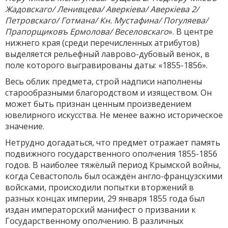
Жадовскаго/ Ленивцева/ Аверкiева/ Аверкiева 2/
Петровскаго/ Готмана/ Кн. Мустафина/ Погуляева/
Прапорщиковъ Ермолова/ Веселовскаго
». В центре
нижнего края (среди перечисленных атрибутов)
выделяется рельефный лаврово-дубовый венок, в
поле которого выгравированы даты: «1855-1856».
Весь облик предмета, строй надписи наполнены
старообразными благородством и изяществом. Он
может быть признан ценным произведением
ювелирного искусства. Не менее важно историческое
значение.
Нетрудно догадаться, что предмет отражает память
подвижного государственного ополчения 1855-1856
годов. В наиболее тяжёлый период Крымской войны,
когда Севастополь был осаждён англо-французскими
войсками, происходили попытки вторжений в
разных концах империи, 29 января 1855 года был
издан императорский манифест о призвании к
Государственному ополчению. В различных