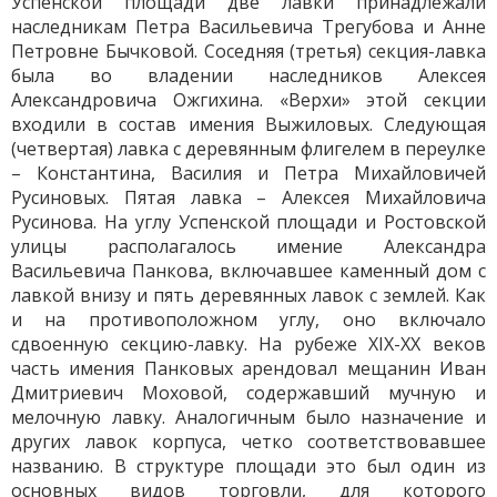
Успенской площади две лавки принадлежали
наследникам Петра Васильевича Трегубова и Анне
Петровне Бычковой. Соседняя (третья) секция-лавка
была во владении наследников Алексея
Александровича Ожгихина. «Верхи» этой секции
входили в состав имения Выжиловых. Следующая
(четвертая) лавка с деревянным флигелем в переулке
– Константина, Василия и Петра Михайловичей
Русиновых. Пятая лавка – Алексея Михайловича
Русинова. На углу Успенской площади и Ростовской
улицы располагалось имение Александра
Васильевича Панкова, включавшее каменный дом с
лавкой внизу и пять деревянных лавок с землей. Как
и на противоположном углу, оно включало
сдвоенную секцию-лавку. На рубеже XIX-XX веков
часть имения Панковых арендовал мещанин Иван
Дмитриевич Моховой, содержавший мучную и
мелочную лавку. Аналогичным было назначение и
других лавок корпуса, четко соответствовавшее
названию. В структуре площади это был один из
основных видов торговли, для которого