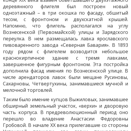
конце XIX века взамен обветшавшего двухэтажного
деревянного флигеля был построен новый
одноэтажный – в три окошка по фасаду, обшитый
тесом, с фронтоном и двухскатной крышей.
Напомню, что флигель располагался на углу
Вознесенской (Первомайской) улицы и Зарядского
переулка. В нем размещалась лавка ярославского
пивоваренного завода «Северная Бавария». В 1893
году рядом с флигелем возводится небольшое
краснокирпичное здание с тремя лавками,
завершенное фигурным фронтоном. Эта постройка
дополнила фасад имения по Вознесенской улице. В
числе арендаторов лавок были мещане Русиновы,
Сахарновы, Четвертухины, занимавшиеся мучной и
мелочной торговлей.
Таким было имение купцов Выжиловых, занимавшее
обширный земельный участок, «верхи» и дворовую
часть корпуса. В предреволюционный период оно
перешло во владение Анастасии Федоровны
Гробовой. В начале ХХ века прилегавшие со стороны