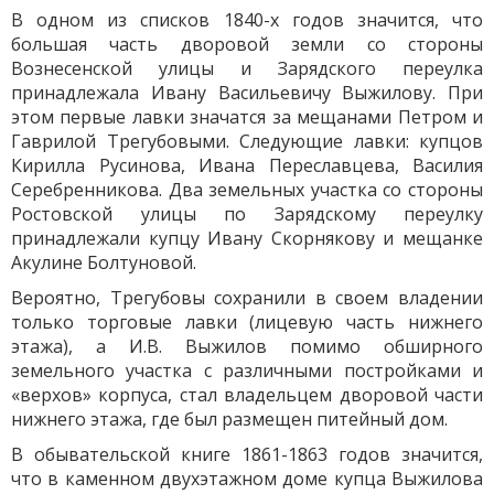
В одном из списков 1840-х годов значится, что
большая часть дворовой земли со стороны
Вознесенской улицы и Зарядского переулка
принадлежала Ивану Васильевичу Выжилову. При
этом первые лавки значатся за мещанами Петром и
Гаврилой Трегубовыми. Следующие лавки: купцов
Кирилла Русинова, Ивана Переславцева, Василия
Серебренникова. Два земельных участка со стороны
Ростовской улицы по Зарядскому переулку
принадлежали купцу Ивану Скорнякову и мещанке
Акулине Болтуновой.
Вероятно, Трегубовы сохранили в своем владении
только торговые лавки (лицевую часть нижнего
этажа), а И.В. Выжилов помимо обширного
земельного участка с различными постройками и
«верхов» корпуса, стал владельцем дворовой части
нижнего этажа, где был размещен питейный дом.
В обывательской книге 1861-1863 годов значится,
что в каменном двухэтажном доме купца Выжилова