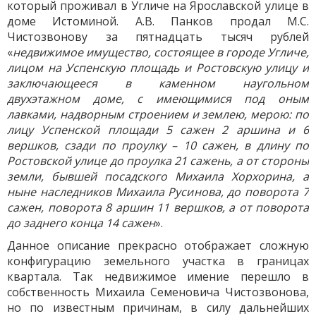
который проживал в Угличе на Ярославской улице в
доме Истоминой. А.В. Панков продал М.С.
Чистозвонову за пятнадцать тысяч рублей
«
недвижимое имущество, состоящее в городе Угличе,
лицом на Успенскую площадь и Ростовскую улицу и
заключающееся в каменном наугольном
двухэтажном доме, с имеющимися под оным
лавками, надворным строением и землею, мерою: по
лицу Успенской площади 5 сажен 2 аршина и 6
вершков, сзади по проулку – 10 сажен, в длину по
Ростовской улице до проулка 21 сажень, а от стороны
земли, бывшей посадского Михаила Хорхорина, а
ныне наследников Михаила Русинова, до поворота 7
сажен, поворота 8 аршин 11 вершков, а от поворота
до заднего конца 14 сажен
».
Данное описание прекрасно отображает сложную
конфигурацию земельного участка в границах
квартала. Так недвижимое имение перешло в
собственность Михаила Семеновича Чистозвонова,
но по известным причинам, в силу дальнейших