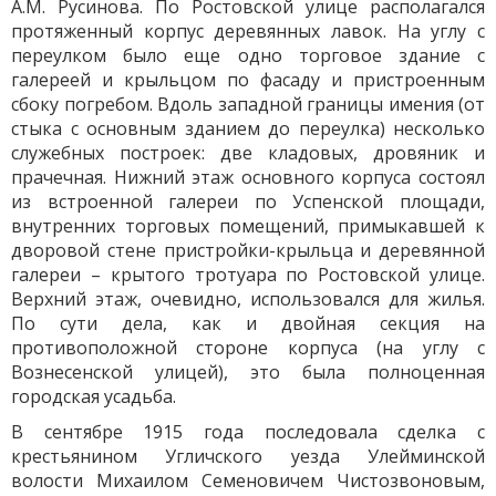
А.М. Русинова. По Ростовской улице располагался
протяженный корпус деревянных лавок. На углу с
переулком было еще одно торговое здание с
галереей и крыльцом по фасаду и пристроенным
сбоку погребом. Вдоль западной границы имения (от
стыка с основным зданием до переулка) несколько
служебных построек: две кладовых, дровяник и
прачечная. Нижний этаж основного корпуса состоял
из встроенной галереи по Успенской площади,
внутренних торговых помещений, примыкавшей к
дворовой стене пристройки-крыльца и деревянной
галереи – крытого тротуара по Ростовской улице.
Верхний этаж, очевидно, использовался для жилья.
По сути дела, как и двойная секция на
противоположной стороне корпуса (на углу с
Вознесенской улицей), это была полноценная
городская усадьба.
В сентябре 1915 года последовала сделка с
крестьянином Угличского уезда Улейминской
волости Михаилом Семеновичем Чистозвоновым,