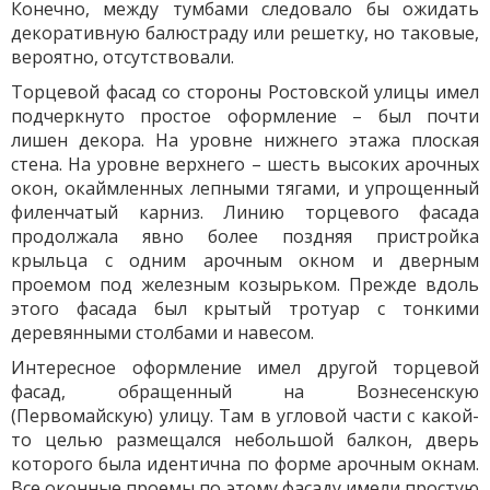
Конечно, между тумбами следовало бы ожидать
декоративную балюстраду или решетку, но таковые,
вероятно, отсутствовали.
Торцевой фасад со стороны Ростовской улицы имел
подчеркнуто простое оформление – был почти
лишен декора. На уровне нижнего этажа плоская
стена. На уровне верхнего – шесть высоких арочных
окон, окаймленных лепными тягами, и упрощенный
филенчатый карниз. Линию торцевого фасада
продолжала явно более поздняя пристройка
крыльца с одним арочным окном и дверным
проемом под железным козырьком. Прежде вдоль
этого фасада был крытый тротуар с тонкими
деревянными столбами и навесом.
Интересное оформление имел другой торцевой
фасад, обращенный на Вознесенскую
(Первомайскую) улицу. Там в угловой части с какой-
то целью размещался небольшой балкон, дверь
которого была идентична по форме арочным окнам.
Все оконные проемы по этому фасаду имели простую