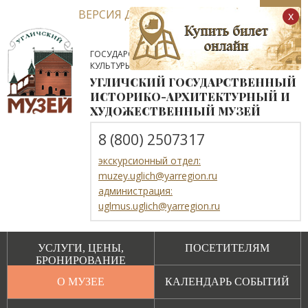
ВЕРСИЯ ДЛЯ СЛАБОВИДЯЩИХ
x
ГОСУДАРСТВЕННОЕ АВТОНОМНОЕ УЧРЕЖДЕНИЕ
КУЛЬТУРЫ ЯРОСЛАВСКОЙ ОБЛАСТИ
УГЛИЧСКИЙ ГОСУДАРСТВЕННЫЙ
ИСТОРИКО-АРХИТЕКТУРНЫЙ И
ХУДОЖЕСТВЕННЫЙ МУЗЕЙ
8 (800) 2507317
экскурсионный отдел:
muzey.uglich@yarregion.ru
администрация:
uglmus.uglich@yarregion.ru
УСЛУГИ, ЦЕНЫ,
ПОСЕТИТЕЛЯМ
БРОНИРОВАНИЕ
О МУЗЕЕ
КАЛЕНДАРЬ СОБЫТИЙ