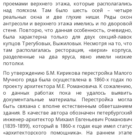
проемами верхнего этажа, которые располагались
над пояском. Там было шесть осей – четыре
реальных окна и две глухие ниши. Ряды окон
антресоли и верхнего этажа имелись и по дворовой
стене. Повторю, что данная особенность, очевидно,
была характерна только для двух секций-лавок
купцов Трегубовых, Выжиловых. Несмотря на то, что
там располагалась ресторация, «верхи» корпуса,
разделенные на два яруса, явно имели низкие
потолки.
По утверждению Б.М. Кирикова перестройка Малого
Мучного ряда была осуществлена в 1860-х годах по
проекту архитектора М.Е. Романовича. К сожалению,
о данных работах пока не удалось выявить
документальные материалы. Перестройка могла
быть связана с вполне естественным обветшанием
здания. В качестве автора обозначен петербургский
инженер-архитектор Михаил Евгеньевич Романович
(1839-1899), который в 1860-х годах еще имел статус
«архитекторского помощника». На раннем этапе