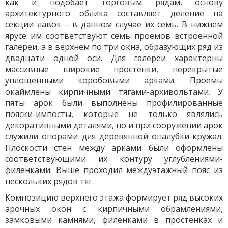
как и подобает торговым рядам, основу
архитектурного облика составляет деление на
секции лавок – в данном случае их семь. В нижнем
ярусе им соответствуют семь проемов встроенной
галереи, а в верхнем по три окна, образующих ряд из
двадцати одной оси. Для галереи характерны
массивные широкие простенки, перекрытые
уплощенными коробовыми арками. Проемы
окаймлены кирпичными тягами-архивольтами. У
пяты арок были выполнены профилированные
пояски-импосты, которые не только являлись
декоративными деталями, но и при сооружении арок
служили опорами для деревянной опалубки-кружал.
Плоскости стен между арками были оформлены
соответствующими их контуру углублениями-
филенками. Выше проходил междуэтажный пояс из
нескольких рядов тяг.
Композицию верхнего этажа формирует ряд высоких
арочных окон с кирпичными обрамлениями,
замковыми камнями, филенками в простенках и