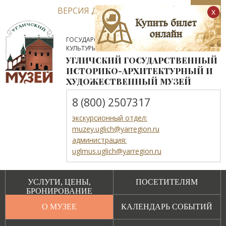
ВЕРСИЯ ДЛЯ СЛАБОВИДЯЩИХ
x
ГОСУДАРСТВЕННОЕ АВТОНОМНОЕ УЧРЕЖДЕНИЕ
КУЛЬТУРЫ ЯРОСЛАВСКОЙ ОБЛАСТИ
УГЛИЧСКИЙ ГОСУДАРСТВЕННЫЙ
ИСТОРИКО-АРХИТЕКТУРНЫЙ И
ХУДОЖЕСТВЕННЫЙ МУЗЕЙ
8 (800) 2507317
экскурсионный отдел:
muzey.uglich@yarregion.ru
администрация:
uglmus.uglich@yarregion.ru
УСЛУГИ, ЦЕНЫ,
ПОСЕТИТЕЛЯМ
БРОНИРОВАНИЕ
О МУЗЕЕ
КАЛЕНДАРЬ СОБЫТИЙ