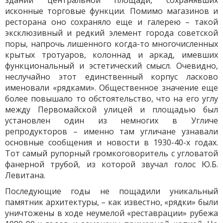
зданий центральной площади, сохранявших
исконные торговые функции. Помимо магазинов и
ресторана оно сохраняло еще и галерею – такой
эксклюзивный и редкий элемент города советской
поры, напрочь лишенного когда-то многочисленных
крытых тротуаров, колоннад и аркад, имевших
функциональный и эстетический смысл. Очевидно,
неслучайно этот единственный корпус ласково
именовали «рядками». Общественное значение еще
более повышало то обстоятельство, что на его углу
между Первомайской улицей и площадью был
установлен один из немногих в Угличе
репродукторов – именно там угличане узнавали
основные сообщения и новости в 1930-40-х годах.
Тот самый рупорный громкоговоритель с угловатой
фанерной трубой, из которой звучал голос Ю.Б.
Левитана.
Последующие годы не пощадили уникальный
памятник архитектуры, – как известно, «рядки» были
уничтожены в ходе неумелой «реставрации» рубежа