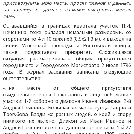
присовокупить мою часть, просят планов и данных,
но поелику я… домы с лавками выстроить желаю
сам
».
Остававшийся в границах квартала участок П.И.
Печенина тоже обладал немалыми размерами, со
сторонами по 4 и 10 саженей (8,5х21,3 м), и выходя на
линии Успенской площади и Ростовской улицы,
также предоставлял приоритет. Сложившаяся
ситуация рассматривалась общим присутствием
городничего и Городового Магистрата 2 июля 1796
года. В журнал заседания записаны следующие
обстоятельства:
«…на месте от общего присутствия
свидетельствованы. Показались в лице небольшие
участки: 1-й соборного диакона Ивана Иванова, 2-й
Андрея Печенина. Большая же часть купца Гаврилы
Трегубова. Взади же разных людей, о коей и спору
никакого не явлено. Диакон же Иван Иванов и
Андрей Печенин хотят по данным прошениям, 1-й 22