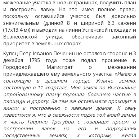
межевание участка в новых границах, получить план
и построить лавку. На это имел полное право,
поскольку оставшийся участок был довольно
значительным (длиной 8 и шириной 6,3 сажени
(17х13,4 м)) и выходил на линии Успенской площади и
Вознесенской улицы, обеспечивая законный
приоритет в земельных спорах.
Купец Петр Иванов Печенин не остался в стороне и 3
декабря 1795 года тоже подал прошение в
Городовой Магистрат о межевании
принадлежавшего ему земельного участка: «
Имею я
состоящую в здешнем городе Угличе землю,
состоящую в 11 квартале. Моя земля по Высочайше
опробованному плану подошла большею частью в
площадь и дорогу. За тем же оставшаяся проходит в
линии к построению с лавками домов. К сему
известился я, что в смежности подле той моей земли
и часть Гаврило Трегубов с товарищи просят о
построении лавок на его и подходящих
соседственных землях, к которым, желая