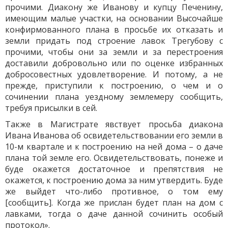
прочими. Диакону же Иванову и купцу Печенину,
имеющим малые участки, на основании Высочайше
конфирмованного плана в просьбе их отказать и
земли придать под строение лавок Трегубову с
прочими, чтобы они за земли и за перестроения
доставили добровольно или по оценке избранных
добросовестных удовлетворение. И потому, а не
прежде, приступили к построению, о чем и о
сочинении плана уездному землемеру сообщить,
требуя присылки в сей.
Также в Магистрате явствует просьба диакона
Ивана Иванова об освидетельствовании его земли в
10-м квартале и к построению на ней дома – о даче
плана той земле его. Освидетельствовать, понеже и
буде окажется достаточное и препятствия не
окажется, к построению дома за ним утвердить. Буде
же выйдет что-либо противное, о том ему
[сообщить]. Когда же прислан будет план на дом с
лавками, тогда о даче данной сочинить особый
протокол».