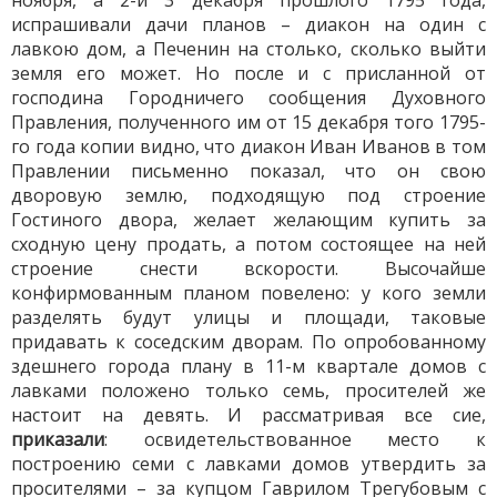
ноября, а 2-й 3 декабря прошлого 1795 года,
испрашивали дачи планов – диакон на один с
лавкою дом, а Печенин на столько, сколько выйти
земля его может. Но после и с присланной от
господина Городничего сообщения Духовного
Правления, полученного им от 15 декабря того 1795-
го года копии видно, что диакон Иван Иванов в том
Правлении письменно показал, что он свою
дворовую землю, подходящую под строение
Гостиного двора, желает желающим купить за
сходную цену продать, а потом состоящее на ней
строение снести вскорости. Высочайше
конфирмованным планом повелено: у кого земли
разделять будут улицы и площади, таковые
придавать к соседским дворам. По опробованному
здешнего города плану в 11-м квартале домов с
лавками положено только семь, просителей же
настоит на девять. И рассматривая все сие,
приказали
: освидетельствованное место к
построению семи с лавками домов утвердить за
просителями – за купцом Гаврилом Трегубовым с