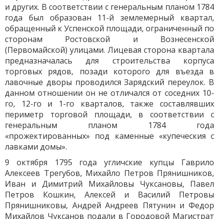
и других. В соответствии с генеральным планом 1784
года был образован 11-й землемерный квартал,
обращенный к Успенской площади, ограниченный по
сторонам Ростовской и Вознесенской
(Первомайской) улицами. Лицевая сторона квартала
предназначалась для строительства корпуса
торговых рядов, позади которого для въезда в
лавочные дворы проводился Зарядский переулок. В
данном отношении он не отличался от соседних 10-
го, 12-го и 1-го кварталов, также составлявших
периметр торговой площади, в соответствии с
генеральным планом 1784 года
«прожектированных» под каменные «купеческия с
лавками домы».
9 октября 1795 года угличские купцы Гаврило
Алексеев Трегубов, Михайло Петров Прянишников,
Иван и Димитрий Михайловы Чуксановы, Павел
Петров Кошкин, Алексей и Василий Петровы
Прянишниковы, Андрей Андреев Пятунин и Федор
Михайлов Чуксанов подали в Городовой Магистрат