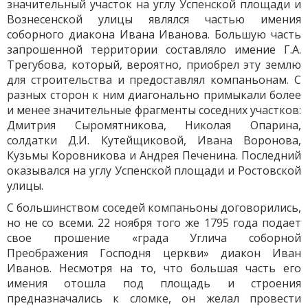
значительный участок на углу Успенской площади и
Вознесенской улицы являлся частью имения
соборного диакона Ивана Иванова. Большую часть
запрошенной территории составляло имение Г.А.
Трегубова, который, вероятно, приобрел эту землю
для строительства и предоставлял компаньонам. С
разных сторон к ним диагонально примыкали более
и менее значительные фрагменты соседних участков:
Дмитрия Сыромятникова, Николая Опарина,
солдатки Д.И. Кутейщиковой, Ивана Воронова,
Кузьмы Коровникова и Андрея Печенина. Последний
оказывался на углу Успенской площади и Ростовской
улицы.
С большинством соседей компаньоны договорились,
но не со всеми. 22 ноября того же 1795 года подает
свое прошение «града Углича соборной
Преображения Господня церкви» диакон Иван
Иванов. Несмотря на то, что большая часть его
имения отошла под площадь и строения
предназначались к сломке, он желал провести