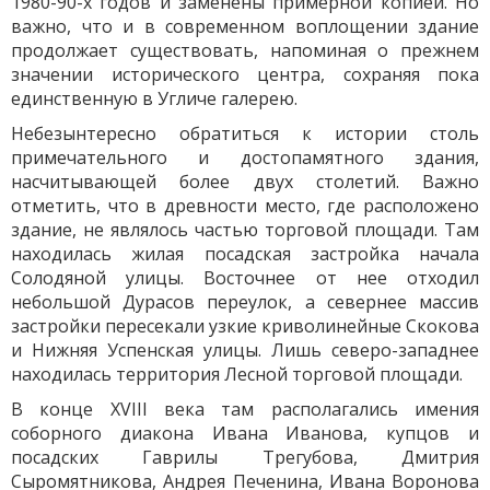
1980-90-х годов и заменены примерной копией. Но
важно, что и в современном воплощении здание
продолжает существовать, напоминая о прежнем
значении исторического центра, сохраняя пока
единственную в Угличе галерею.
Небезынтересно обратиться к истории столь
примечательного и достопамятного здания,
насчитывающей более двух столетий. Важно
отметить, что в древности место, где расположено
здание, не являлось частью торговой площади. Там
находилась жилая посадская застройка начала
Солодяной улицы. Восточнее от нее отходил
небольшой Дурасов переулок, а севернее массив
застройки пересекали узкие криволинейные Скокова
и Нижняя Успенская улицы. Лишь северо-западнее
находилась территория Лесной торговой площади.
В конце XVIII века там располагались имения
соборного диакона Ивана Иванова, купцов и
посадских Гаврилы Трегубова, Дмитрия
Сыромятникова, Андрея Печенина, Ивана Воронова