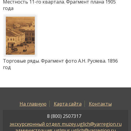
Местность 11-го квартала. Фрагмент плана 1905
года
Торговые ряды. Фрагмент фото А.Н. Русяева. 1896
год
На главную
Карта сайта
Контакты
8 (800) 2507317
экскурсионный отдел: muzey.uglich@yarregion.ru
администрация: uglmus.uglich@yarregion.ru