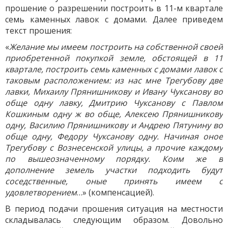
прошение о разрешении построить в 11-м квартале
семь каменных лавок с домами. Далее приведем
текст прошения:
«
Желание мы имеем построить на собственной своей
приобретенной покупкой земле, обстоящей в 11
квартале, построить семь каменных с домами лавок с
таковым расположением: из нас мне Трегубову две
лавки, Михаилу Прянишникову и Ивану Чуксанову во
обще одну лавку, Дмитрию Чуксанову с Павлом
Кошкиным одну ж во обще, Алексею Прянишникову
одну, Василию Прянишникову и Андрею Пятунину во
обще одну, Федору Чуксанову одну. Начиная оное
Трегубову с Вознесенской улицы, а прочие каждому
по вышеозначенному порядку. Коим же в
дополнение земель участки подходить будут
соседственные, оные принять имеем с
удовлетворением
…» (компенсацией).
В период подачи прошения ситуация на местности
складывалась следующим образом. Довольно