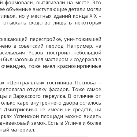
й формовали, вытягивали на месте. Это
олее объемные выступающие детали могли
ивок, но у местных зданий конца XIX –
о отыскать сходство лишь в некоторых
 искажающей перестройке, уничтожившей
чено в советский период. Например, на
асильевич Розов построил небольшой
 был часовых дел мастером и содержал в
, очевидно, тоже имел краснокирпичные
ах «Центральная» гостиница Поснова –
едполагал отделку фасадов. Тоже самое
цы и Зарядского переулка. В отличие от
только каре внутреннего двора осталось
я Дмитриевича не имели ни средств, ни
ворках Успенской площади можно видеть
евековый замок. Есть в Угличе и более
ный материал.