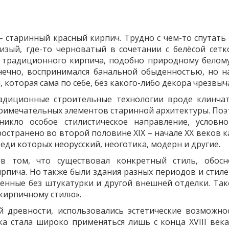
– старинный красный кирпич. Трудно с чем-то спутать
сизый, где-то черноватый в сочетании с белёсой сетк
а традиционного кирпича, подобно природному бело
онечно, воспринимался банальной обыденностью, но 
, которая сама по себе, без какого-либо декора чрезвы
адиционные строительные технологии вроде клинча
римечательных элементов старинной архитектуры. Поэ
икло особое стилистическое направление, условн
остранено во второй половине XIX – начале XX веков к
реди которых неорусский, неоготика, модерн и другие.
я в том, что существовал конкретный стиль, обос
рпича. Но также были здания разных периодов и стиле
ленные без штукатурки и другой внешней отделки. Так
кирпичному стилю».
ой древности, использовались эстетические возможн
ка стала широко применяться лишь с конца XVIII века.