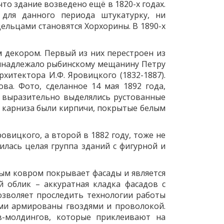
то здание возведено ещё в 1820-х годах.
для данного периода штукатурку, ни
льцами становятся Хорхорины. В 1890-х
 декором. Первый из них перестроен из
принадлежало рыбинскому мещанину Петру
хитектора И.Ф. Яровицкого (1832-1887).
ва. Фото, сделанное 14 мая 1892 года,
м выразительно выделялись рустованные
го карниза были кирпичи, покрытые белым
ровицкого, а второй в 1882 году, тоже не
илась целая группа зданий с фигурной и
ым ковром покрывает фасады и является
 облик – аккуратная кладка фасадов с
озволяет проследить технологии работы
ами армированы гвоздями и проволокой.
-молдингов, которые приклеивают на