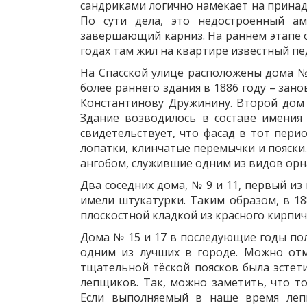
сандриками логично намекает на принадл
По сути дела, это недостроенный а
завершающий карниз. На раннем этапе 
годах там жил на квартире известный пе
На Спасской улице расположены дома №
более раннего здания в 1886 году – за
Константинову Дружинину. Второй дом п
Здание возводилось в составе имения 
свидетельствует, что фасад в тот пер
лопатки, клинчатые перемычки и пояски.
ангобом, служившие одним из видов ор
Два соседних дома, № 9 и 11, первый из 
имели штукатурки. Таким образом, в 18
плоскостной кладкой из красного кирпич
Дома № 15 и 17 в последующие годы по
одним из лучших в городе. Можно отм
тщательной тёской поясков была эстет
лепщиков. Так, можно заметить, что т
Если выполняемый в наше время леп