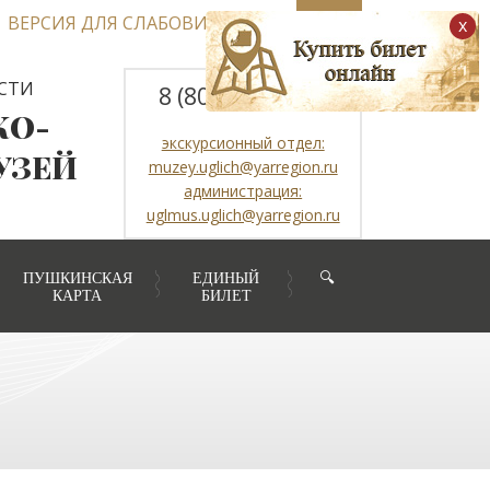
ВЕРСИЯ ДЛЯ СЛАБОВИДЯЩИХ
x
СТИ
8 (800) 2507317
КО-
экскурсионный отдел:
УЗЕЙ
muzey.uglich@yarregion.ru
администрация:
uglmus.uglich@yarregion.ru
ПУШКИНСКАЯ
ЕДИНЫЙ
🔍
КАРТА
БИЛЕТ