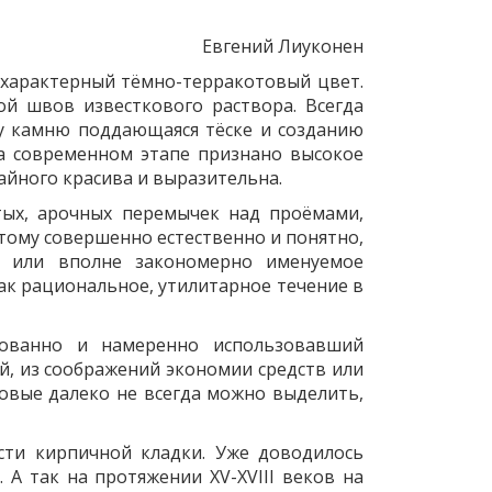
Евгений Лиуконен
 характерный тёмно-терракотовый цвет.
ой швов известкового раствора. Всегда
му камню поддающаяся тёске и созданию
на современном этапе признано высокое
чайного красива и выразительна.
тых, арочных перемычек над проёмами,
тому совершенно естественно и понятно,
о или вполне закономерно именуемое
ак рациональное, утилитарное течение в
нованно и намеренно использовавший
й, из соображений экономии средств или
овые далеко не всегда можно выделить,
ости кирпичной кладки. Уже доводилось
 А так на протяжении XV-XVIII веков на