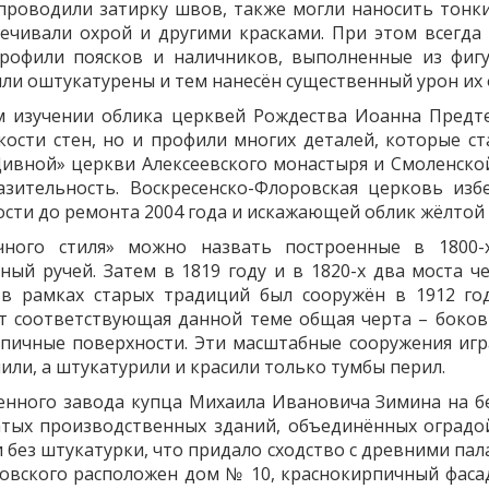
проводили затирку швов, также могли наносить тонкий 
вечивали охрой и другими красками. При этом всегда 
рофили поясков и наличников, выполненные из фигу
ли оштукатурены и тем нанесён существенный урон их 
 изучении облика церквей Рождества Иоанна Предте
ости стен, но и профили многих деталей, которые ст
Дивной» церкви Алексеевского монастыря и Смоленско
зительность. Воскресенско-Флоровская церковь изб
ости до ремонта 2004 года и искажающей облик жёлтой 
чного стиля» можно назвать построенные в 1800
ый ручей. Затем в 1819 году и в 1820-х два моста ч
 в рамках старых традиций был сооружён в 1912 го
т соответствующая данной теме общая черта – боков
пичные поверхности. Эти масштабные сооружения игр
лили, а штукатурили и красили только тумбы перил.
венного завода купца Михаила Ивановича Зимина на бе
тых производственных зданий, объединённых оградой
 без штукатурки, что придало сходство с древними пала
ровского расположен дом № 10, краснокирпичный фаса