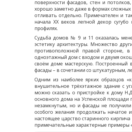
поверхности фасадов, стен и потолков
хорошо заметно даже в формах сложных 
отливать отдельно. Примечателен и та
начала XX веков лепной декор сугубо
профилях.
Судьба домов № 9 и 11 оказалась мене
эстетику архитектуры. Множество друг
противоположной правой стороне, в
одноэтажный дом с входом и двумя окош
своём доме мастерскую. Построенный в
фасады – в сочетании со штукатурным, 
Одним из наиболее ярких образцов «к
внушительное трёхэтажное здание с уг
можно сказать о пристройке к дому Н.Д
основного дома на Успенской площади п
незамкнутым, но и фасады не получили
особого желания продолжать начатое и
настоящее царство старинного кирпича
примечательные характерные примеры «к