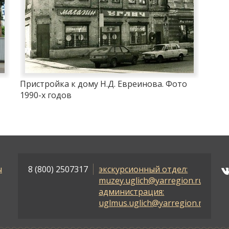
Пристройка к дому Н.Д. Евреинова. Фото
1990-х годов
ы
8 (800) 2507317
экскурсионный отдел:
muzey.uglich@yarregion.ru
администрация:
uglmus.uglich@yarregion.ru