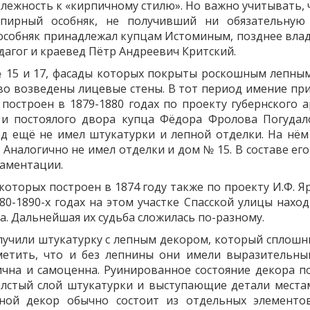
ежность к «кирпичному стилю». Но важно учитывать, ч
мпирный особняк, не получивший ни обязательную 
особняк принадлежал купцам Истоминым, позднее владе
дагог и краевед Пётр Андреевич Критский.
 15 и 17, фасады которых покрыты роскошным лепным
ново возведены лицевые стены. В тот период имение 
остроен в 1879-1880 годах по проекту губернского ар
и постоялого двора купца Фёдора Фролова Погудало
иод ещё не имел штукатурки и лепной отделки. На нё
 Аналогично не имел отделки и дом № 15. В составе е
наментации.
которых построен в 1874 году также по проекту И.Ф. Я
80-1890-х годах на этом участке Спасской улицы наход
а. Дальнейшая их судьба сложилась по-разному.
лучили штукатурку с лепным декором, который сплошн
етить, что и без лепнины они имели выразительный
ична и самоценна. Руинированное состояние декора п
олстый слой штукатурки и выступающие детали мест
ной декор обычно состоит из отдельных элементов