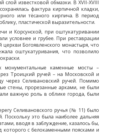
слой известковой обмазки. В XVII-XVIII
сохранялась фактура кирпичной кладки,
рного или тёсаного кирпича. В период
облику, пластической выразительности.
чи и Корсунской, при оштукатуривании
али условнее и грубее. При реставрации
й церкви Богоявленского монастыря, что
ежала оштукатуривания, что позволило
окраски.
-х монументальные каменные мосты –
ерез Троицкий ручей – на Московской и
ду через Селивановский ручей. Помимо
ые стены, прорезанные арками, не были
али важную роль в облике города, были
регу Селивановского ручья (№ 11) было
. Поскольку это была наиболее дальняя
тами, вводя в заблуждение, казалось бы,
д которого с белокаменными поясками и