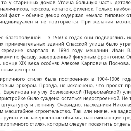
, то у старинных домов Углича большую часть детале
наличников, поясков, лопаток, филёнок. Только наиб
кой факт – обычно декор содержал немало типовых отл
 индивидуален и не повторяется. При желании можн
е благополучной – в 1960-х годах они подверглись
их примечательных зданий Спасской улицы было утра
 середине квартала в 1894 году мещанин Иван В
ками по фасаду, завершённый фигурным фронтоном. Он
 конце XIX века особняк Алексея Карповича Поснова
лепным декором.
ирпичного стиля» была построенная в 1904-1906 год
ловым эркером. Правда, не исключено, что проект пр
. Евреинова на углу Вознесенской (Первомайской) ули
ристройке было суждено остаться недостроенной. Не 
 штукатурку и лепнину. Очевидно, наследники Никола
м масштабное строительство. Так или иначе, на зад
 – руины и незавершённые объёмы, напоминающие средн
ирпичного стиля», которым следует посвятить отдель