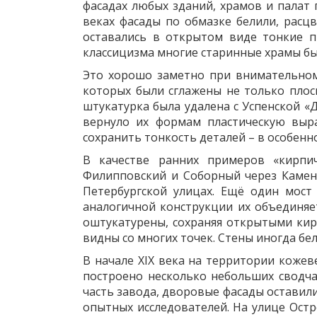
фасадах любых зданий, храмов и палат 
веках фасады по обмазке белили, расц
оставались в открытом виде тонкие п
классицизма многие старинные храмы бы
Это хорошо заметно при внимательном
которых были сглажены не только плоск
штукатурка была удалена с Успенской «
вернуло их формам пластическую выра
сохранить тонкость деталей – в особенн
В качестве ранних примеров «кирпи
Филипповский и Соборный через Каменн
Петербургской улицах. Ещё один мост
аналогичной конструкции их объединяе
оштукатурены, сохраняя открытыми кир
видны со многих точек. Стены иногда бе
В начале XIX века на территории коже
построено несколько небольших сводча
часть завода, дворовые фасады оставили
опытных исследователей. На улице Ост