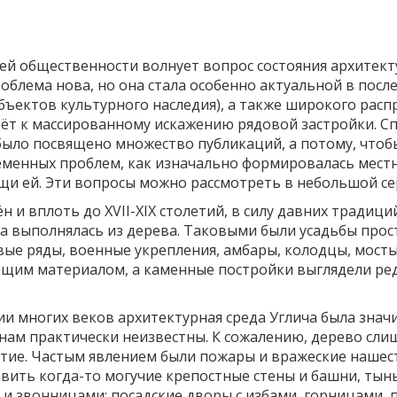
ей общественности волнует вопрос состояния архитект
проблема нова, но она стала особенно актуальной в посл
бъектов культурного наследия), а также широкого рас
ёт к массированному искажению рядовой застройки. Сп
ыло посвящено множество публикаций, а потому, чтобы
еменных проблем, как изначально формировалась местна
щи ей. Эти вопросы можно рассмотреть в небольшой се
 и вплоть до XVII-XIX столетий, в силу давних традиц
а выполнялась из дерева. Таковыми были усадьбы прос
вые ряды, военные укрепления, амбары, колодцы, мосты
ющим материалом, а каменные постройки выглядели ре
ии многих веков архитектурная среда Углича была знач
нам практически неизвестны. К сожалению, дерево сли
тие. Частым явлением были пожары и вражеские нашес
вить когда-то могучие крепостные стены и башни, тын
и и звонницами; посадские дворы с избами, горницами,