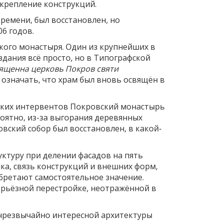
укрепление конструкций.
ремени, был восстановлен, но
06 годов.
кого монастыря. Один из крупнейших в
здания всё просто, но в Типографской
вященна церковь Покров святи
 означать, что храм был вновь освящён в
вских интервентов Покровский монастырь
роятно, из-за выгорания деревянных
овский собор был восстановлен, в какой-
ктуру при делении фасадов на пять
ка, связь конструкций и внешних форм,
обретают самостоятельное значение.
серьёзной перестройке, неотражённой в
о чрезвычайно интересной архитектуры