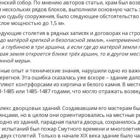
кий собор. По мнению авторов статьи, храм был возве
 нескольких рядов блоков, выполнили основную часть 
ю судьбу сооружения, было следующее обстоятельство 
слое мощностью до 1,5 м».
ледующие столетия в рядных записях и договорах на ст
 до матёрой крепкой и безопасной земли
», «
непременно 
а глубиною в три аршина, а если где до матёрой земли 
ёрая земля откроется ближе трёх аршин, то в другом мес
инной меры
».
ные опыт и технические знания, нарушили одно из важ
регноя. Эта ошибка сказалась уже вскоре – здание дало
епляют контрфорсами из кирпича и белого камня. В мес
-1485 или 1485-1487 годами, что могло отражать возве
плекс дворцовых зданий. Создававшим его мастерам б
ьянцами, но в целом они ориентировались на местные 
одно из зданий, парадная палата дворца, сохранилось
ду испытаний был пожар Смутного времени и многолетн
вух столетий. Только в начале XIX века здание было 