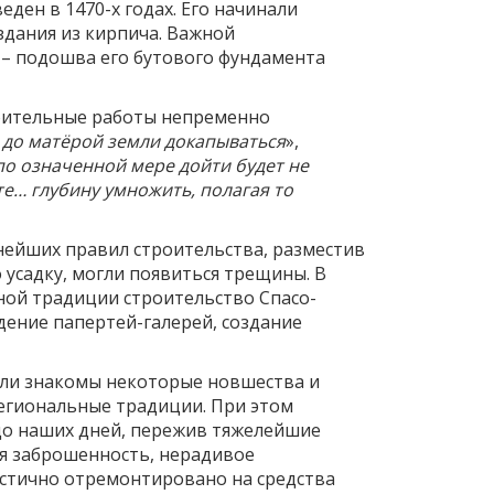
ден в 1470-х годах. Его начинали
здания из кирпича. Важной
– подошва его бутового фундамента
роительные работы непременно
до матёрой земли докапываться
»,
по означенной мере дойти будет не
те… глубину умножить, полагая то
нейших правил строительства, разместив
 усадку, могли появиться трещины. В
тной традиции строительство Спасо-
дение папертей-галерей, создание
ыли знакомы некоторые новшества и
региональные традиции. При этом
 до наших дней, пережив тяжелейшие
яя заброшенность, нерадивое
частично отремонтировано на средства