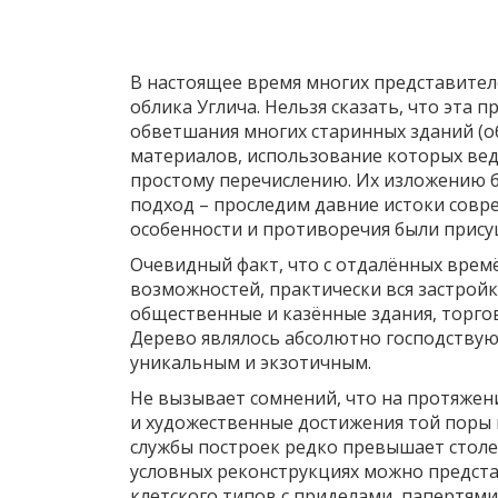
В настоящее время многих представител
облика Углича. Нельзя сказать, что эта 
обветшания многих старинных зданий (о
материалов, использование которых вед
простому перечислению. Их изложению б
подход – проследим давние истоки совр
особенности и противоречия были прису
Очевидный факт, что с отдалённых времён
возможностей, практически вся застройк
общественные и казённые здания, торго
Дерево являлось абсолютно господству
уникальным и экзотичным.
Не вызывает сомнений, что на протяжен
и художественные достижения той поры 
службы построек редко превышает столе
условных реконструкциях можно предста
клетского типов с приделами, папертям