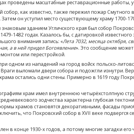
годах проведены масштабные реставрационные работы, 
собор, как известно, также пережил пожар Смутного в
. Затем он уступил место существующему храму 1700-17
 знаковым зданием Угличского края был собор Покровс
479-1482 годах. Казалось бы, с датировкой известного 
ьшого внимания запись: «
Лета 7032, месяца октября, с
ая, а в ней придел Богоявление
». Это сообщение может
ремонтом или перестройкой.
, при одном из нападений на город войск польско-лито
 Враги выломали двери собора и подожгли изнутри. Ве
 храма остались одни стены. Примерно в 1619 году Покр
ографиям храм имел внутреннюю четырёхстолпную стру
редневекового зодчества характерна глубокая тектони
а формы храмов становятся декоративными, фасады при
ключить, что Покровский собор в XVII веке подвергся 
ен в конце 1930-х годов, а потому многие загадки ег