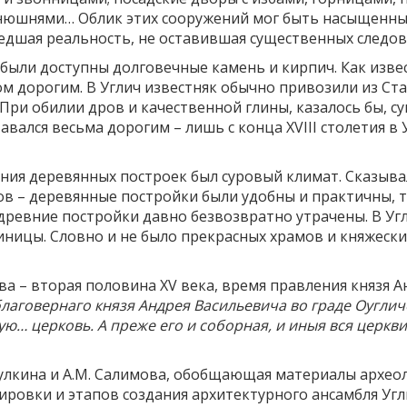
нюшнями… Облик этих сооружений мог быть насыщенны
едшая реальность, не оставившая существенных следов
были доступны долговечные камень и кирпич. Как изв
ом дорогим. В Углич известняк обычно привозили из Ст
 При обилии дров и качественной глины, казалось бы, с
авался весьма дорогим – лишь с конца XVIII столетия 
ния деревянных построек был суровый климат. Сказыв
ов – деревянные постройки были удобны и практичны, т
древние постройки давно безвозвратно утрачены. В Уг
единицы. Словно и не было прекрасных храмов и княжес
а – вторая половина XV века, время правления князя А
благовернаго князя Андрея Васильевича во граде Оуглич
ю… церковь. А преже его и соборная, и иныя вся церкви
 Булкина и А.М. Салимова, обобщающая материалы археол
ировки и этапов создания архитектурного ансамбля Угл