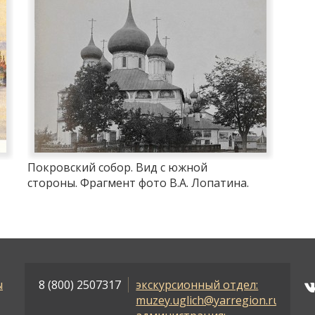
Покровский собор. Вид с южной
стороны. Фрагмент фото В.А. Лопатина.
1888 г.
ы
8 (800) 2507317
экскурсионный отдел:
muzey.uglich@yarregion.ru