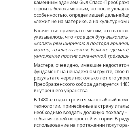
каменным зданием был Спасо-Преображенс
строить белокаменным, но после укладки
особенностью, определившей дальнейшу
«лежит не на материке, а на культурном 
В качестве примера отметим, что в пос
указывалось, что «
ров для буту выкопать
«
копать рвы шириною в полтора аршина, 
можно, то класть лежни. Если же где мат
умножение против означенной трёхарш
Мастера, очевидно, имевшие недостаточ
фундамент на ненадёжном грунте, слое пе
результате через несколько лет его укр
Преображенского собора датируется 1483
внутреннего убранства.
В 1480-е годы строится масштабный ком
технологии, принесённые в страну итал
необходимо воздать должную похвалу – 
события своей непростой истории. В ря
использование на протяжении полутора-д