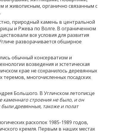
м и живописным, органично связанным с
.
естно, природный камень в центральной
арицы и Ржева по Волге. В ограниченном
уществовали все условия для развития
в Угличе разворачивается обширное
ались обычный консерватизм и
ехнологии возведения и эстетическая
личском крае не сохранилось деревянных
ких теремов, многочисленных посадских
ндрея Большого. В Угличском летописце
е каменнаго строения не было, и он
 были древянныя, такоже и полат
огических раскопок 1985-1989 годов,
ичского кремля. Первым в наших местах