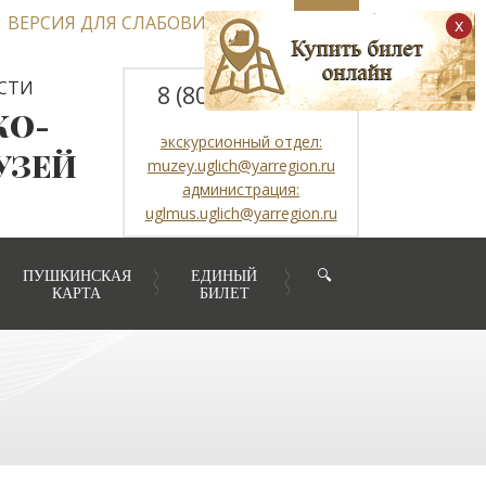
ВЕРСИЯ ДЛЯ СЛАБОВИДЯЩИХ
x
СТИ
8 (800) 2507317
КО-
экскурсионный отдел:
УЗЕЙ
muzey.uglich@yarregion.ru
администрация:
uglmus.uglich@yarregion.ru
ПУШКИНСКАЯ
ЕДИНЫЙ
🔍
КАРТА
БИЛЕТ