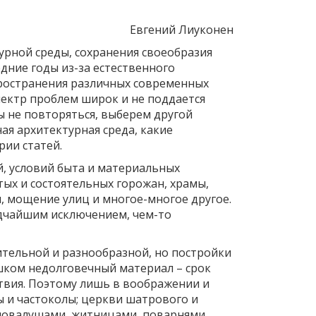
Евгений Лиуконен
урной среды, сохранения своеобразия
едние годы из-за естественного
пространения различных современных
ектр проблем широк и не поддается
 не повторяться, выберем другой
я архитектурная среда, какие
рии статей.
ий, условий быта и материальных
тых и состоятельных горожан, храмы,
, мощение улиц и многое-многое другое.
дчайшим исключением, чем-то
ительной и разнообразной, но постройки
шком недолговечный материал – срок
твия. Поэтому лишь в воображении и
ы и частоколы; церкви шатрового и
 повалушами, житницами, поварнями,