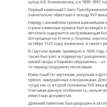
купца А.В. Кожевникова, а в 1890-1892 
Первый каменный Спасо-Преображенский 
значительно обветшал к исходу XVII века
Наряду с ансамблем кремля важнейшим и
стране каменных храмов был возведён в 1
летописи содержится заслуживающая бол
Богородици на Углече у Покрова, кирпичн
октябре 1523 года, возможно, в связи с 
В Смутное время, примерно в 1609 году
также был взят и подвергнут разорению.
связей своды и барабан обрушились – от
то период сооружено пятиглавие.
Известный по чертежам, рисункам и фот
прясел, завершённых кокошниками. Для с
тогда как со второй половины XVII век
Учитывая данную особенность, нельзя ис
известных документах.
Древний памятник был разрушен и затопл