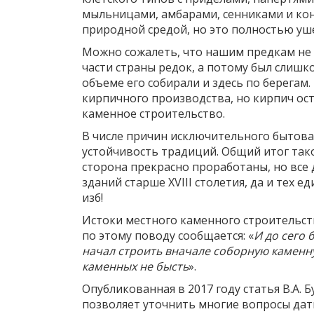
мыльницами, амбарами, сенниками и ко
природной средой, но это полностью уш
Можно сожалеть, что нашим предкам не 
части страны редок, а потому был слишк
объеме его собирали и здесь по берегам.
кирпичного производства, но кирпич ост
каменное строительство.
В числе причин исключительного бытова
устойчивость традиций. Общий итог так
сторона прекрасно проработаны, но все 
зданий старше XVIII столетия, да и тех 
изб!
Истоки местного каменного строительств
по этому поводу сообщается: «
И до сего 
начал строить вначале соборную каменну
каменных не бысть
».
Опубликованная в 2017 году статья В.А.
позволяет уточнить многие вопросы дат