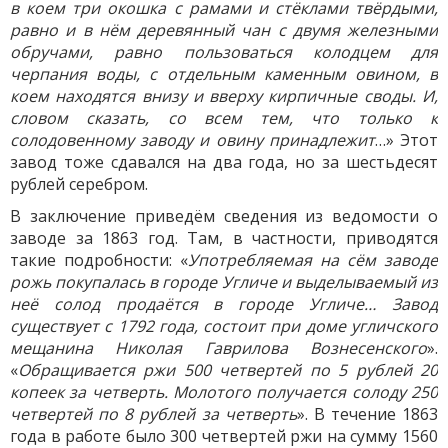
в коем три окошка с рамами и стёклами твёрдыми,
равно и в нём деревянный чан с двумя железными
обручами, равно пользоваться колодцем для
черпания воды, с отдельным каменным овином, в
коем находятся внизу и вверху кирпичные своды. И,
словом сказать, со всем тем, что только к
солодовенному заводу и овину принадлежит
…» Этот
завод тоже сдавался на два года, но за шестьдесят
рублей серебром.
В заключение приведём сведения из ведомости о
заводе за 1863 год. Там, в частности, приводятся
такие подробности: «
Употребляемая на сём заводе
рожь покупалась в городе Угличе и выделываемый из
неё солод продаётся в городе Угличе… Завод
существует с 1792 года, состоит при доме угличского
мещанина Николая Гаврилова Вознесенского
».
«
Обращивается ржи 500 четвертей по 5 рублей 20
копеек за четверть. Молотого получается солоду 250
четвертей по 8 рублей за четверть
». В течение 1863
года в работе было 300 четвертей ржи на сумму 1560