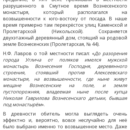
разрушенного в Смутное время Вознесенского
монастыря, который располагался на
возвышенности к юго-востоку от посада. В наше
время примерно там перекрёсток улиц Каменской и
Пролетарской (Никольской). Сохраняется
двухэтажный деревянный дом, стоящий на родовой
земле Вознесенских (Пролетарская, № 44).
Н.Ф. Лавров о той местности писал: «
До разорения
города Углича от поляков имелся мужской
монастырь Вознесения Господня, деревянного
строения, стоявший против Алексеевскаго
монастыря, на возвышенности, где ныне живут
мещане Вознесенские на поле, и земля
пустопорожняя, владеемая ныне после купца
Николая Гаврилова Вознесенскаго детьми, бывшая
под монастырём
».
В древности обитель могла выглядеть очень
эффектно и, вероятно, вовсе неслучайно для неё
было выбрано именно то возвышенное место. Даже