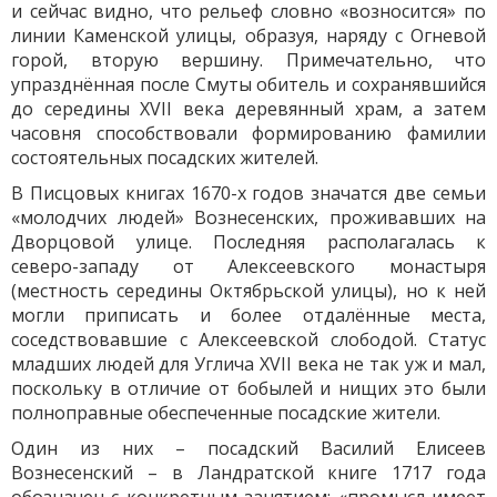
и сейчас видно, что рельеф словно «возносится» по
линии Каменской улицы, образуя, наряду с Огневой
горой, вторую вершину. Примечательно, что
упразднённая после Смуты обитель и сохранявшийся
до середины XVII века деревянный храм, а затем
часовня способствовали формированию фамилии
состоятельных посадских жителей.
В Писцовых книгах 1670-х годов значатся две семьи
«молодчих людей» Вознесенских, проживавших на
Дворцовой улице. Последняя располагалась к
северо-западу от Алексеевского монастыря
(местность середины Октябрьской улицы), но к ней
могли приписать и более отдалённые места,
соседствовавшие с Алексеевской слободой. Статус
младших людей для Углича XVII века не так уж и мал,
поскольку в отличие от бобылей и нищих это были
полноправные обеспеченные посадские жители.
Один из них – посадский Василий Елисеев
Вознесенский – в Ландратской книге 1717 года