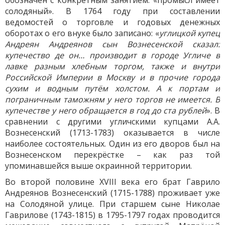
обозначен с конкретным занятием: «промысл имеет
солодяный». В 1764 году при составлении
ведомостей о торговле и годовых денежных
оборотах о его внуке было записано: «
углицкой купец
Андреян Андреянов сын Вознесенской сказал:
купечество де он… производит в городе Угличе в
лавке разным хлебным торгом, также и внутри
Российской Империи в Москву и в прочие города
сухим и водным путём холстом. А к портам и
пограничным таможням у него торгов не имеется. В
купечестве у него обращается в год до ста рублей
». В
сравнении с другими угличскими купцами А.А.
Вознесенский (1713-1783) оказывается в числе
наиболее состоятельных. Один из его дворов был на
Вознесенском перекрёстке – как раз той
упоминавшейся выше окраинной территории.
Во второй половине XVIII века его брат Гаврило
Андреянов Вознесенский (1715-1788) проживает уже
на Солодяной улице. При старшем сыне Николае
Гаврилове (1743-1815) в 1795-1797 годах проводится