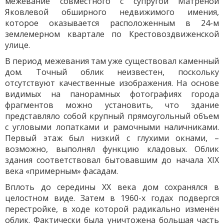
межевание совместного с супругой Матрёной
Яковлевой обширного недвижимого имения,
которое оказывается расположенным в 24-м
землемерном квартале по Крестовоздвиженской
улице.
В период межевания там уже существовал каменный
дом. Точный облик неизвестен, поскольку
отсутствуют качественные изображения. На основе
видимых на панорамных фотографиях города
фрагментов можно установить, что здание
представляло собой крупный прямоугольный объем
с угловыми лопатками и рамочными наличниками.
Первый этаж был низкий с глухими окнами, –
возможно, выполнял функцию кладовых. Облик
здания соответствовал бытовавшим до начала XIX
века «примерным» фасадам.
Вплоть до середины ХХ века дом сохранялся в
целостном виде. Затем в 1960-х годах подвергся
перестройке, в ходе которой радикально изменён
облик. Фактически была уничтожена большая часть