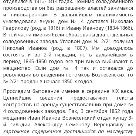
отделился в 1813-1814 годах. Помимо солодовенного
производства он без разрешения властей занимался
и пивоваренным. В дальнейшем недвижимость
унаследовали внуки: дом № 4 достался Николаю
Гаврилову (род. в 1816) и Ивану Иванову (1834-1866).
В той части имения были образованы два отдельных
солодовенных завода. Угловой дом № 2/21 получил
Николай Иванов (род. в 1807). Им доводилось
состоять и во 2-й гильдии, но в дальнейшем в
период 1845-1850 годов все три внука выбывают в
мещанство. Если дом № 4 так и оставался до
революции во владении потомков Вознесенских, то
№ 2/21 продан в начале 1850-х годов.
Проследим бытование имения в середине XIX века.
Ценнейшие сведения предоставляют тексты
контрактов на аренду существовавших при доме №
4 солодовенных заводов. Так, 3 сентября 1852 года
мещанин Иван Иванов Вознесенский отдал купцу 3-
й гильдии Александру Семёнову Верещагину «
в
картомное содержание доставшийся по наследству