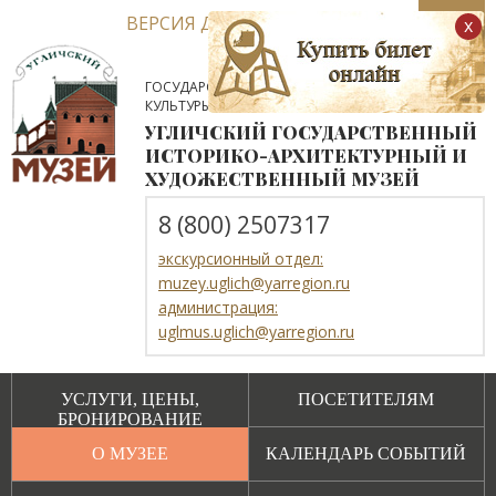
ВЕРСИЯ ДЛЯ СЛАБОВИДЯЩИХ
x
ГОСУДАРСТВЕННОЕ АВТОНОМНОЕ УЧРЕЖДЕНИЕ
КУЛЬТУРЫ ЯРОСЛАВСКОЙ ОБЛАСТИ
УГЛИЧСКИЙ ГОСУДАРСТВЕННЫЙ
ИСТОРИКО-АРХИТЕКТУРНЫЙ И
ХУДОЖЕСТВЕННЫЙ МУЗЕЙ
8 (800) 2507317
экскурсионный отдел:
muzey.uglich@yarregion.ru
администрация:
uglmus.uglich@yarregion.ru
УСЛУГИ, ЦЕНЫ,
ПОСЕТИТЕЛЯМ
БРОНИРОВАНИЕ
О МУЗЕЕ
КАЛЕНДАРЬ СОБЫТИЙ