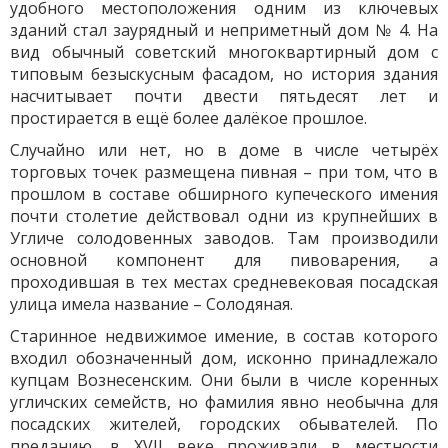
удобного местоположения одним из ключевых
зданий стал заурядный и неприметный дом № 4. На
вид обычный советский многоквартирный дом с
типовым безыскусным фасадом, но история здания
насчитывает почти двести пятьдесят лет и
простирается в ещё более далёкое прошлое.
Случайно или нет, но в доме в числе четырёх
торговых точек размещена пивная – при том, что в
прошлом в составе обширного купеческого имения
почти столетие действовал одни из крупнейших в
Угличе солодовенных заводов. Там производили
основной компонент для пивоварения, а
проходившая в тех местах средневековая посадская
улица имела название – Солодяная.
Старинное недвижимое имение, в состав которого
входил обозначенный дом, исконно принадлежало
купцам Вознесенским. Они были в числе коренных
угличских семейств, но фамилия явно необычна для
посадских жителей, городских обывателей. По
преданию, в XVII веке проживали в местности