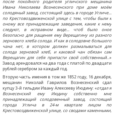
после покойного родителя угличского мещанина
Ивана Николаева Вознесенского при доме моём
солодяный завод, состоящий здесь в городе Угличе…
по Крестовоздвиженской улице с тем, чтобы были к
оному все принадлежащие заведения, какие к нему
следуют, в исправном виде… чтоб было оное
безопасно для ращения ему Верещагину из разного
зернового хлеба солода. И как в солодовне большого
чана нет, в котором должен размалываться для
солода зерновой хлеб, и каковой чан обязан сам
Верещагин для себя припасти свой собственный
…»
Завод арендовался на два года с платой по двадцати
рублей серебром за каждый год.
Вторую часть имения в том же 1852 году, 16 декабря,
мещанин Николай Гаврилов Вознесенский сдал
купцу 3-й гильдии Ивану Алексееву Июдину: «
отдал я
Вознесенский ему Июдину собственно мне
принадлежащий солодовенный завод, состоящий
города Углича в 24-м квартале лицом по
Крестовоздвиженской улице, со сводами каменными,