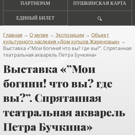
ПАРТНЕРАМ
ПУШКИНСКАЯ КАРТА
ЕДИНЫЙ БИЛЕТ
🔍
Главная
→
О музее
→
Экспозиции
→
Объект
культурного наследия «Дом купцов Жареновых»
→
Выставка «”Мои богини! что вы? где вы?”. Спрятанная
театральная акварель Петра Бучкина»
Выставка «”Мои
богини! что вы? где
вы?”. Спрятанная
театральная акварель
Петра Бучкина»