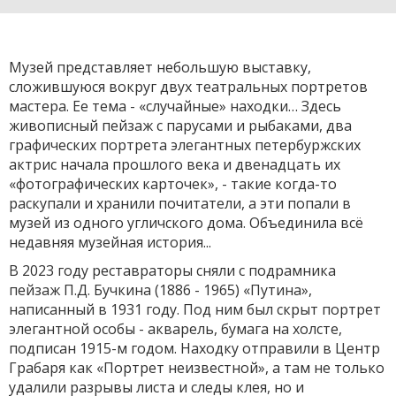
Музей представляет небольшую выставку,
сложившуюся вокруг двух театральных портретов
мастера. Ее тема - «случайные» находки… Здесь
живописный пейзаж с парусами и рыбаками, два
графических портрета элегантных петербуржских
актрис начала прошлого века и двенадцать их
«фотографических карточек», - такие когда-то
раскупали и хранили почитатели, а эти попали в
музей из одного угличского дома. Объединила всё
недавняя музейная история...
В 2023 году реставраторы сняли с подрамника
пейзаж П.Д. Бучкина (1886 - 1965) «Путина»,
написанный в 1931 году. Под ним был скрыт портрет
элегантной особы - акварель, бумага на холсте,
подписан 1915-м годом. Находку отправили в Центр
Грабаря как «Портрет неизвестной», а там не только
удалили разрывы листа и следы клея, но и