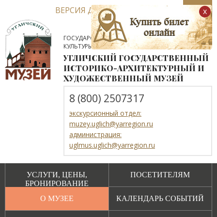
ВЕРСИЯ ДЛЯ СЛАБОВИДЯЩИХ
x
ГОСУДАРСТВЕННОЕ АВТОНОМНОЕ УЧРЕЖДЕНИЕ
КУЛЬТУРЫ ЯРОСЛАВСКОЙ ОБЛАСТИ
УГЛИЧСКИЙ ГОСУДАРСТВЕННЫЙ
ИСТОРИКО-АРХИТЕКТУРНЫЙ И
ХУДОЖЕСТВЕННЫЙ МУЗЕЙ
8 (800) 2507317
экскурсионный отдел:
muzey.uglich@yarregion.ru
администрация:
uglmus.uglich@yarregion.ru
УСЛУГИ, ЦЕНЫ,
ПОСЕТИТЕЛЯМ
БРОНИРОВАНИЕ
О МУЗЕЕ
КАЛЕНДАРЬ СОБЫТИЙ