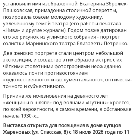
установили имя изображенной. Екатерина Зброжек-
Пашковская, примадонна столичной оперетты,
позировала совсем молодому художнику,
увлеченному темой театра (его работы печатала
«Нива» и другие журналы). Годом позже датирован
его же рисунок из угличского собрания - портрет
солистки Мариинского театра Елизаветы Петренко.
Два женских портрета стали центром небольшой
экспозиции, и соседство этих образов актрис с их
чёткими столетними фотографиями неожиданно
оказалось почти противостоянием
«художественного» и «документального», оптически-
точного и субъективного.
Причина же исчезновения на девяносто лет
«женщины в шляпе» под волнами «Путины» кроется,
по всей вероятности, в самом времени, в обстановке
начала 1930-х…
Выставка открыта для посещения в доме купцов
Жареновых (ул. Спасская, 8) c 18 июля 2026 года по 11